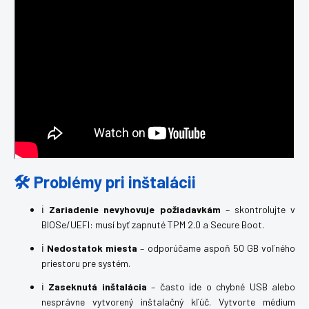
🛠️ Problémy pri inštalácii
ℹ️
Zariadenie nevyhovuje požiadavkám
– skontrolujte v
BIOSe/UEFI: musí byť zapnuté TPM 2.0 a Secure Boot.
ℹ️
Nedostatok miesta
– odporúčame aspoň 50 GB voľného
priestoru pre systém.
ℹ️
Zaseknutá inštalácia
– často ide o chybné USB alebo
nesprávne vytvorený inštalačný kľúč. Vytvorte médium