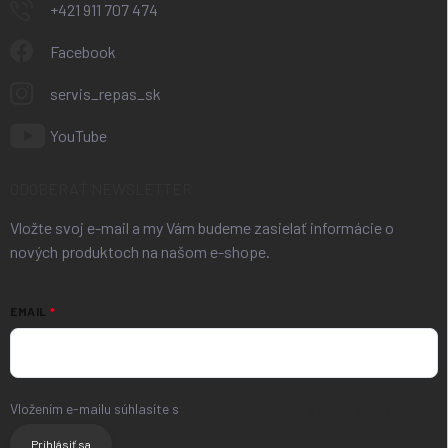
+421 911 707 474
Facebook
servis_repas_sk
YouTube
ODOBERAŤ NEWSLETTER
Vložte svoj e-mail a my Vám budeme zasielať informácie o
nových produktoch na našom e-shope.
EMAIL
Vložením e-mailu súhlasíte s
podmienkami ochrany osobných údajov
Prihlásiť sa