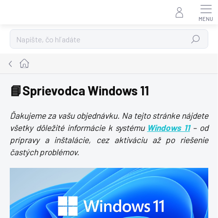
Prejsť
na
obsah
Hľadať
Domov
📘Sprievodca Windows 11
Ďakujeme za vašu objednávku. Na tejto stránke nájdete
všetky dôležité informácie k systému
Windows 11
– od
prípravy a inštalácie, cez aktiváciu až po riešenie
častých problémov.