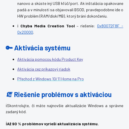
nanovo a skúste iný USB kľúč/port. Ak inštalácia opakovane
padá a v minulosti sa objavovali BSOD, pravdepodobne ide o
HW problém (RAM/disk/MB), ktorý bráni dokončeniu.
ℹ️
Chyba Media Creation Tool
– riešenie:
0x80072F8F -
0x20000
.
🔑 Aktivácia systému
Aktivácia pomocou kódu Product Key
Aktivácia cez príkazový riadok
Přechod z Windows 10/11 Home na Pro
🧯 Riešenie problémov s aktiváciou
ℹ️Skontrolujte, či máte najnovšie aktualizácie Windows a správne
zadaný kód.
ℹ️Až 90 % problémov vyrieši aktualizácia systému.