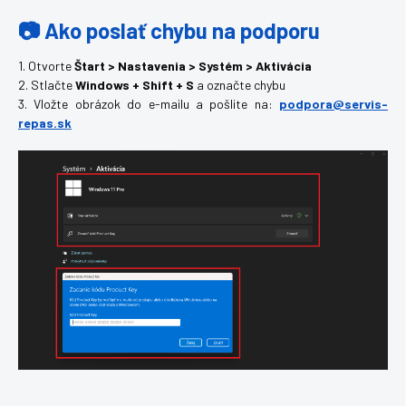
📷 Ako poslať chybu na podporu
1. Otvorte
Štart > Nastavenia > Systém > Aktivácia
2. Stlačte
Windows + Shift + S
a označte chybu
3. Vložte obrázok do e-mailu a pošlite na:
podpora@servis-
repas.sk