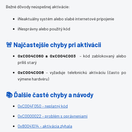
Bežné dôvody neúspešnej aktivácie:
ℹ️Neaktuálny systém alebo slabé internetové pripojenie
ℹ️Nesprávny alebo použitý kód
🚨 Najčastejšie chyby pri aktivácii
0xC004C060 a 0xC004C003
– kód zablokovaný alebo
príliš starý
0xC004C008
– vyžaduje telefonickú aktiváciu (často po
výmene hardvéru)
📚 Ďalšie časté chyby a návody
0xC004F050 – neplatný kód
0xC0000022 – problém s oprávneniami
0x80041014 – aktivácia zlyhala