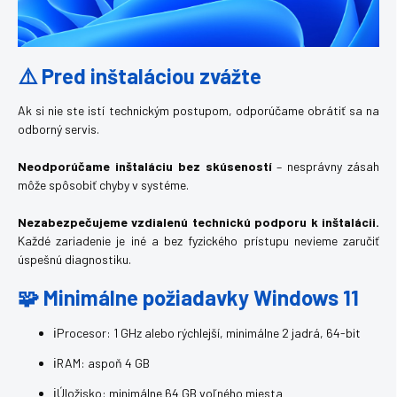
⚠️ Pred inštaláciou zvážte
Ak si nie ste istí technickým postupom, odporúčame obrátiť sa na
odborný servis.
Neodporúčame inštaláciu bez skúseností
– nesprávny zásah
môže spôsobiť chyby v systéme.
Nezabezpečujeme vzdialenú technickú podporu k inštalácii.
Každé zariadenie je iné a bez fyzického prístupu nevieme zaručiť
úspešnú diagnostiku.
🧩 Minimálne požiadavky Windows 11
ℹ️Procesor: 1 GHz alebo rýchlejší, minimálne 2 jadrá, 64-bit
ℹ️RAM: aspoň 4 GB
ℹ️Úložisko: minimálne 64 GB voľného miesta