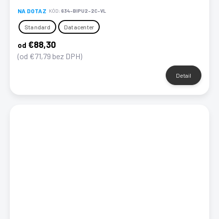
NA DOTAZ
KÓD:
634-BIPU2-2C-VL
Standard
Datacenter
€88,30
od
(od €71,79 bez DPH)
Detail