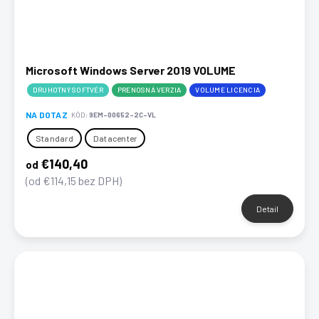
Microsoft Windows Server 2019 VOLUME
DRUHOTNÝ SOFTVÉR
PRENOSNÁ VERZIA
VOLUME LICENCIA
NA DOTAZ
KÓD:
9EM-00652-2C-VL
Standard
Datacenter
€140,40
od
(od €114,15 bez DPH)
Detail