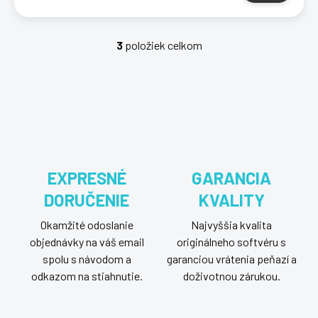
3
položiek celkom
O
v
l
á
d
a
c
i
e
p
EXPRESNÉ
GARANCIA
r
DORUČENIE
KVALITY
v
k
Okamžité odoslanie
Najvyššia kvalita
y
v
objednávky na váš email
originálneho softvéru s
ý
spolu s návodom a
garanciou vrátenia peňazí a
p
odkazom na stiahnutie.
doživotnou zárukou.
i
s
u