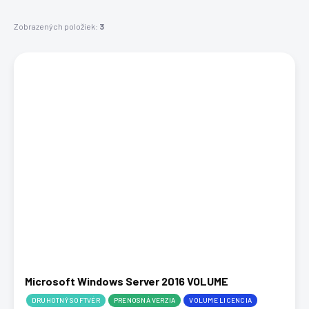
k
t
Zobrazených položiek:
3
o
V
v
ý
p
i
s
p
r
o
d
u
k
t
o
v
Microsoft Windows Server 2016 VOLUME
DRUHOTNÝ SOFTVÉR
PRENOSNÁ VERZIA
VOLUME LICENCIA