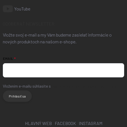
YouTube
ODOBERAŤ NEWSLETTER
Vložte svoj e-mail a my Vám budeme zasielať informácie o
nových produktoch na našom e-shope.
EMAIL
Vložením e-mailu súhlasíte s
podmienkami ochrany osobných údajov
Prihlásiť sa
HLAVNÝ WEB
FACEBOOK
INSTAGRAM