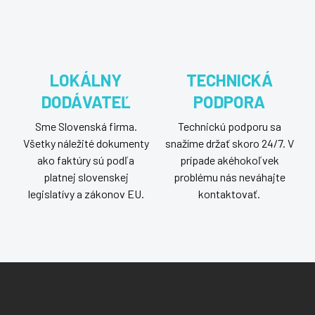
LOKÁLNY
TECHNICKÁ
DODÁVATEĽ
PODPORA
Sme Slovenská firma.
Technickú podporu sa
Všetky náležité dokumenty
snažíme držať skoro 24/7. V
ako faktúry sú podľa
prípade akéhokoľvek
platnej slovenskej
problému nás neváhajte
legislatívy a zákonov EU.
kontaktovať.
Z
á
p