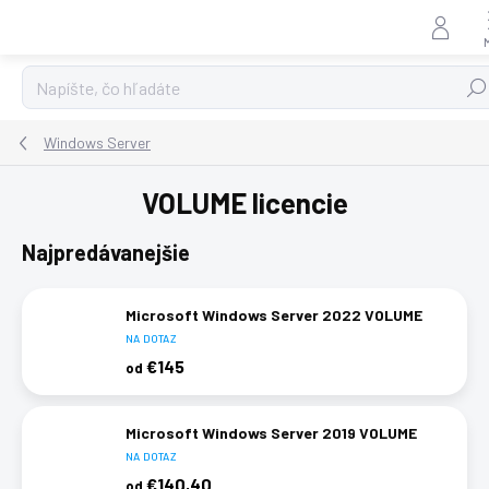
Prejsť
na
obsah
Hľad
Windows Server
VOLUME licencie
Najpredávanejšie
Microsoft Windows Server 2022 VOLUME
NA DOTAZ
€145
od
Microsoft Windows Server 2019 VOLUME
NA DOTAZ
€140,40
od