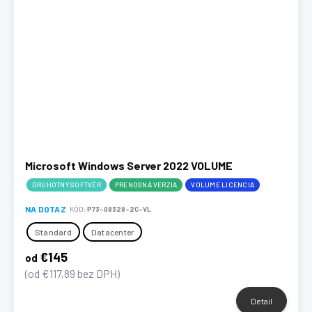
Microsoft Windows Server 2022 VOLUME
DRUHOTNÝ SOFTVÉR
PRENOSNÁ VERZIA
VOLUME LICENCIA
NA DOTAZ
KÓD:
P73-08328-2C-VL
Standard
Datacenter
€145
od
(od €117,89 bez DPH)
Detail