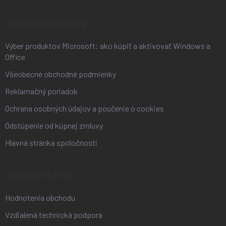
ä
t
i
INFORMÁCIE O NÁKUPE
e
Výber produktov Microsoft: ako kúpiť a aktivovať Windows a
Office
Všeobecné obchodné podmienky
Reklamačný poriadok
Ochrana osobných údajov a poučenie o cookies
Odstúpenie od kúpnej zmluvy
Hlavná stránka spoločnosti
ZÁKAZNÍCKA ZÓNA
Hodnotenia obchodu
Vzdialená technická podpora