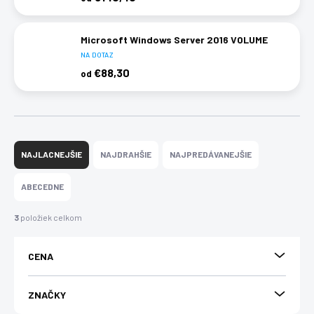
Microsoft Windows Server 2016 VOLUME
NA DOTAZ
€88,30
od
R
a
NAJLACNEJŠIE
NAJDRAHŠIE
NAJPREDÁVANEJŠIE
d
e
ABECEDNE
n
i
3
položiek celkom
e
p
CENA
r
o
d
ZNAČKY
u