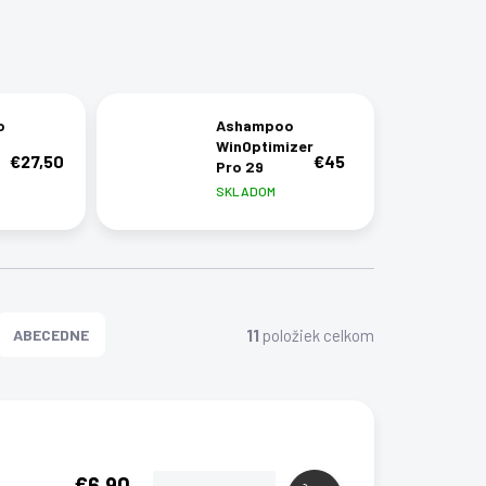
o
Ashampoo
WinOptimizer
€27,50
€45
Pro 29
SKLADOM
11
položiek celkom
ABECEDNE
€6,90