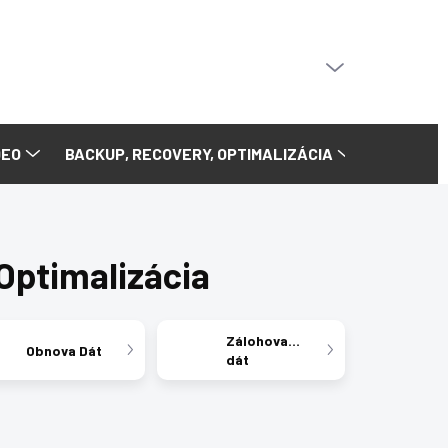
PRÁZDNY KOŠÍK
NÁKUPNÝ
KOŠÍK
DEO
BACKUP, RECOVERY, OPTIMALIZÁCIA
Optimalizácia
Zálohovanie
Obnova Dát
dát