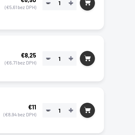
−
+
(€5,61 bez DPH)
€8,25
−
+
(€6,71 bez DPH)
€11
−
+
(€8,94 bez DPH)