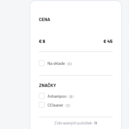
CENA
€
6
€
45
Na sklade
9
ZNAČKY
Ashampoo
8
CCleaner
3
Zobrazených položiek:
11