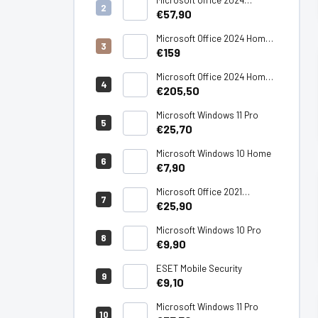
Professional Plus LTSC
€57,90
Microsoft Office 2024 Home -
PC/Mac
€159
Microsoft Office 2024 Home
& Business - PC/Mac
€205,50
Microsoft Windows 11 Pro
€25,70
Microsoft Windows 10 Home
€7,90
Microsoft Office 2021
Professional Plus
€25,90
Microsoft Windows 10 Pro
€9,90
ESET Mobile Security
€9,10
Microsoft Windows 11 Pro