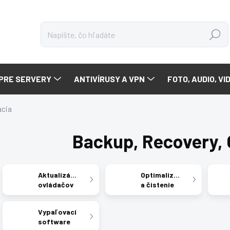
Hľadať
PRE SERVERY
ANTIVÍRUSY A VPN
FOTO, AUDIO, VI
ácia
Backup, Recovery, 
Aktualizácia
Optimalizácia
ovládačov
a čistenie
Vypaľovací
software