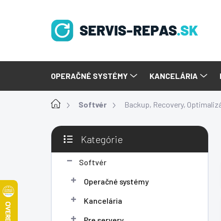
Prejsť
na
obsah
OPERAČNÉ SYSTÉMY
KANCELÁRIA
Domov
Softvér
Backup, Recovery, Optimaliz
B
Kategórie
o
Preskočiť
č
kategórie
n
Softvér
ý
Operačné systémy
p
a
Kancelária
n
e
Pre servery