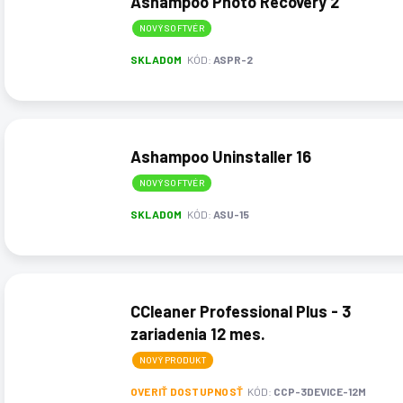
Ashampoo Photo Recovery 2
NOVÝ SOFTVÉR
SKLADOM
KÓD:
ASPR-2
Ashampoo Uninstaller 16
NOVÝ SOFTVÉR
SKLADOM
KÓD:
ASU-15
CCleaner Professional Plus - 3
zariadenia 12 mes.
NOVÝ PRODUKT
OVERIŤ DOSTUPNOSŤ
KÓD:
CCP-3DEVICE-12M