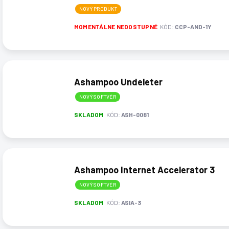
r
s
NOVÝ PRODUKT
o
p
d
r
MOMENTÁLNE NEDOSTUPNÉ
KÓD:
CCP-AND-1Y
u
o
k
d
t
u
o
k
v
Ashampoo Undeleter
t
o
NOVÝ SOFTVÉR
v
SKLADOM
KÓD:
ASH-0081
Ashampoo Internet Accelerator 3
NOVÝ SOFTVÉR
SKLADOM
KÓD:
ASIA-3