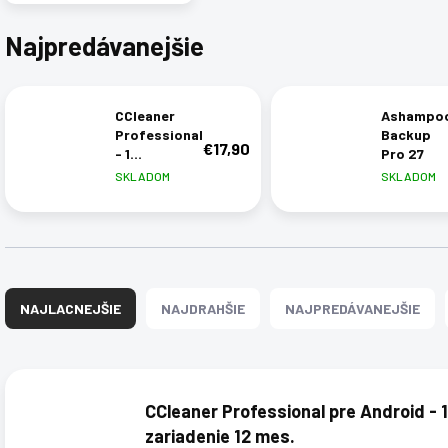
Najpredávanejšie
CCleaner
Ashampo
Professional
Backup
€17,90
- 1
Pro 27
zariadenie 12
SKLADOM
SKLADOM
mes.
R
a
NAJLACNEJŠIE
NAJDRAHŠIE
NAJPREDÁVANEJŠIE
d
e
n
V
i
ý
e
CCleaner Professional pre Android - 1
p
p
i
zariadenie 12 mes.