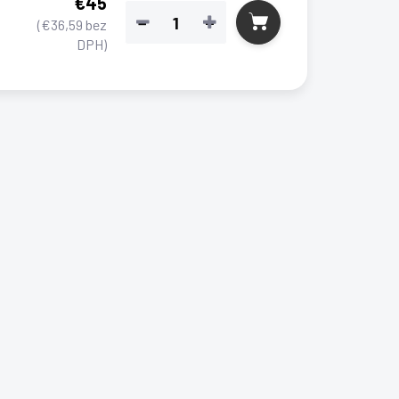
€45
−
+
(€36,59 bez
DPH)