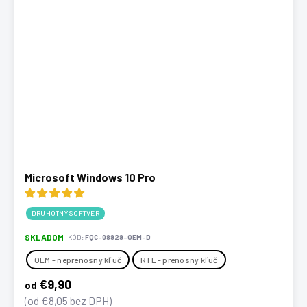
Microsoft Windows 10 Pro
DRUHOTNÝ SOFTVÉR
SKLADOM
KÓD:
FQC-08929-OEM-D
OEM - neprenosný kľúč
RTL - prenosný kľúč
€9,90
od
(od €8,05 bez DPH)