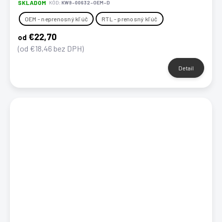
SKLADOM
KÓD:
KW9-00632-OEM-D
OEM - neprenosný kľúč
RTL - prenosný kľúč
€22,70
od
(od €18,46 bez DPH)
Detail