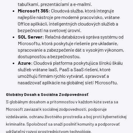
tabuľkami, prezentáciami a e-mailmi.
Microsoft 365:
Cloudová služba, ktorá integruje
najlepšie nástroje pre moderné pracovisko, vrátane
Office aplikácií, inteligentných cloudových služieb a
bezpečnosti na svetovej úrovni.
SQL Server:
Relačná databázová správa systému od
Microsoftu, ktorá poskytuje riešenie pre ukladanie,
spracovanie a zabezpečenie dát s vysokým výkonom,
dostupnosťou a bezpečnosťou.
Azure:
Cloudová platforma poskytujúca širokú škálu
služieb vrátane IaaS, PaaS a SaaS riešení, ktoré
umožňujú firmám rýchlo vytvárať, spravovať a
nasadzovať aplikácie na globálnej sieti Microsoftu.
Globálny Dosah a Sociálna Zodpovednosť
S globálnym dosahom a prítomnosťou v každom kúte sveta sa
Microsoft zaviazal k sociálnej zodpovednosti, podporuje
vzdelávanie, ochranu životného prostredia a boj proti kybernetickej
kriminalite. Spoločnosť sa snaží posilniť komunity a podporovať
udržateľný rozvoj prostredníctvom technológie.