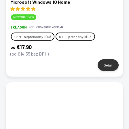
Microsoft Windows 10 Home
NOVÝ SOFTVÉR
SKLADOM
KÓD:
KW9-00139-OEM-N
OEM - neprenosný kľúč
RTL - prenosný kľúč
€17,90
od
(od €14,55 bez DPH)
Detail