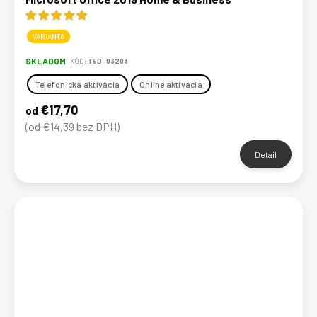
VARIANTA
SKLADOM
KÓD:
T5D-03203
Telefonická aktivácia
Online aktivácia
€17,70
od
(od €14,39 bez DPH)
Detail