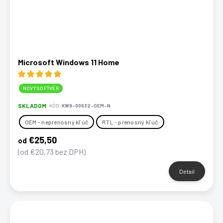
Microsoft Windows 11 Home
NOVÝ SOFTVÉR
SKLADOM
KÓD:
KW9-00632-OEM-N
OEM - neprenosný kľúč
RTL - prenosný kľúč
€25,50
od
(od €20,73 bez DPH)
Detail