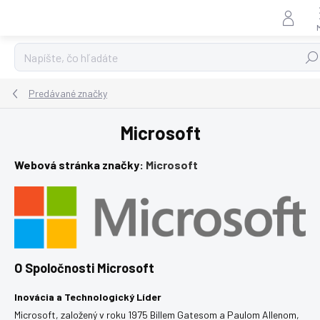
Prejsť
na
obsah
Hľad
Predávané značky
Microsoft
Webová stránka značky:
Microsoft
O Spoločnosti Microsoft
Inovácia a Technologický Líder
Microsoft, založený v roku 1975 Billem Gatesom a Paulom Allenom,