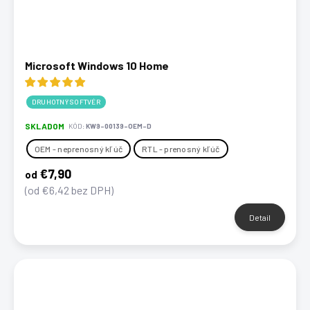
t
o
v
Microsoft Windows 10 Home
DRUHOTNÝ SOFTVÉR
SKLADOM
KÓD:
KW9-00139-OEM-D
OEM - neprenosný kľúč
RTL - prenosný kľúč
€7,90
od
(od €6,42 bez DPH)
Detail