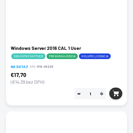
Windows Server 2016 CAL 1 User
DRUHOTNÝ SOFTVÉR
PRENOSNÁ VERZIA
VOLUME LICENCIA
NA DOTAZ
KÓD:
R18-05225
€17,70
(€14,39 bez DPH)
−
+