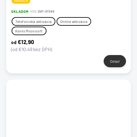
VARIANTA
SKLADOM
KÓD:
D87-07269
Telefonická aktivácia
Online aktivácia
Konto Microsoft
€12,90
od
(od €10,49 bez DPH)
Detail