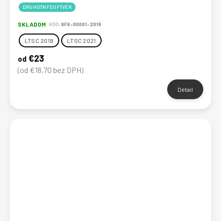
DRUHOTNÝ SOFTVÉR
SKLADOM
KÓD:
6F6-00001-2019
LTSC 2019
LTSC 2021
€23
od
(od €18,70 bez DPH)
Detail