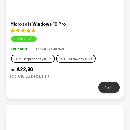
Microsoft Windows 10 Pro
NOVÝ SOFTVÉR
SKLADOM
KÓD:
FQC-08929-OEM-N
OEM - neprenosný kľúč
RTL - prenosný kľúč
€22,90
od
(od €18,62 bez DPH)
Detail