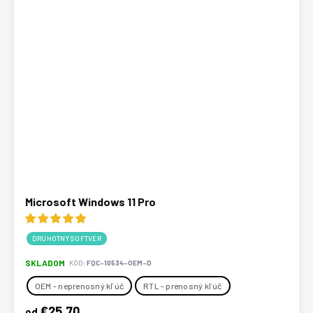
Microsoft Windows 11 Pro
DRUHOTNÝ SOFTVÉR
SKLADOM
KÓD:
FQC-10534-OEM-D
OEM - neprenosný kľúč
RTL - prenosný kľúč
€25,70
od