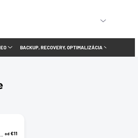
PRÁZDNY KOŠÍK
NÁKUPNÝ
KOŠÍK
DEO
BACKUP, RECOVERY, OPTIMALIZÁCIA
e
€11
od
n