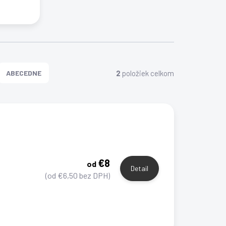
2
položiek celkom
ABECEDNE
€8
od
Detail
(od €6,50 bez DPH)