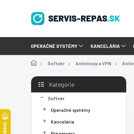
Prejsť
na
obsah
OPERAČNÉ SYSTÉMY
KANCELÁRIA
Domov
Softvér
Antivírusy a VPN
Antiv
B
Kategórie
o
Preskočiť
č
kategórie
n
Softvér
ý
Operačné systémy
p
a
Kancelária
n
e
Pre servery