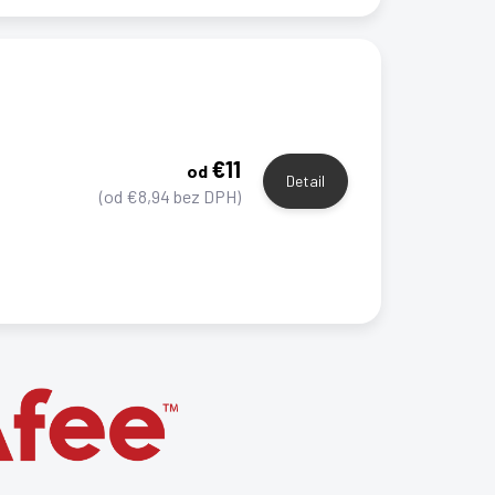
€11
od
Detail
(od €8,94 bez DPH)