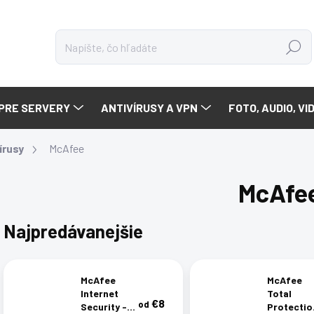
Hľadať
PRE SERVERY
ANTIVÍRUSY A VPN
FOTO, AUDIO, VI
írusy
McAfee
McAfe
Najpredávanejšie
McAfee
McAfee
Internet
Total
€8
od
Security -
Protectio