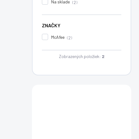
Na sklade
2
ZNAČKY
McAfee
2
Zobrazených položiek:
2