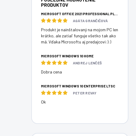
PRODUKTOV
MICROSOFT OFFICE 2021 PROFESSIONAL PLUS
AGÁTA GRANČIČOVÁ
Produkt je nainštalovaný na mojom PC len
krátko, ale zatiaľ funguje všetko tak ako
má. Vďaka Microsoftu aj predajcovi:):)
MICROSOFT WINDOWS 10 HOME
ANDREJ LENČÉŠ
Dobra cena
MICROSOFT WINDOWS 10 ENTERPRISE LTSC
PETER REVAY
Ok