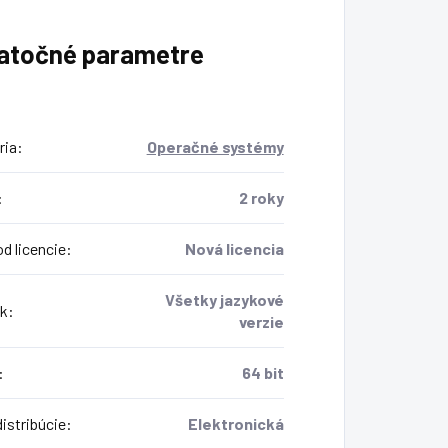
atočné parametre
ria
:
Operačné systémy
:
2 roky
d licencie
:
Nová licencia
Všetky jazykové
k
:
verzie
:
64 bit
istribúcie
:
Elektronická