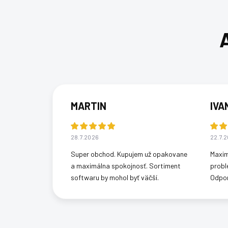
MARTIN
IVA
28.7.2026
22.7.
Super obchod. Kupujem už opakovane
Maxim
a maximálna spokojnosť. Sortiment
probl
softwaru by mohol byť väčší.
Odpo