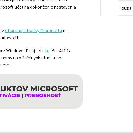
icrosoft účet na dokončenie nastavenia
Použiti
ť z
oficiálnej stránky Microsoftu
na
indows 11.
re Windows 11 nájdete
tu
. Pre AMD a
znamy na oficiálnych stránkach
rnete.