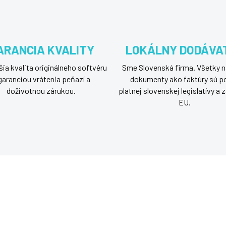
ARANCIA KVALITY
LOKÁLNY DODÁVA
ia kvalita originálneho softvéru
Sme Slovenská firma. Všetky n
garanciou vrátenia peňazí a
dokumenty ako faktúry sú p
doživotnou zárukou.
platnej slovenskej legislatívy a
EU.