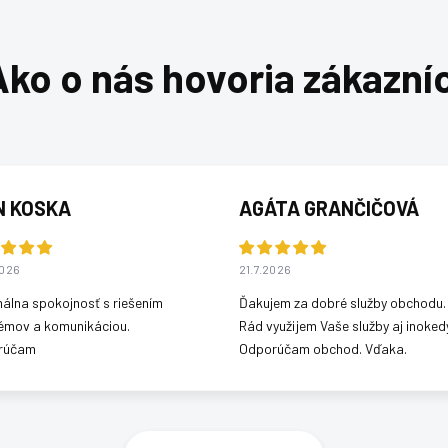
N KOSKA
AGÁTA GRANČIČOVÁ
2026
21.7.2026
álna spokojnosť s riešením
Ďakujem za dobré služby obchodu.
émov a komunikáciou.
Rád využijem Vaše služby aj inokedy
rúčam
Odporúčam obchod. Vďaka.