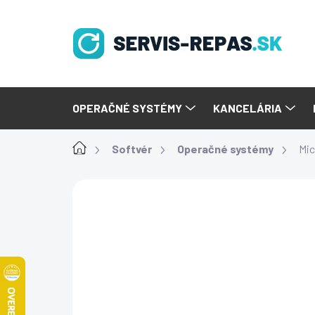
Prejsť
na
obsah
OPERAČNÉ SYSTÉMY
KANCELÁRIA
Domov
Softvér
Operačné systémy
Mic
Podrobnosti hodnot
Neohodnotené
NOVÝ SOFTVÉR