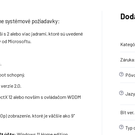
Dod
ne systémové požiadavky:
jší s 2 alebo viac jadrami, ktoré sú uvedené
 od Microsoftu.
Kategó
Záruka
.
oot schopný.
?
Pôvo
verzie 2.0.
?
Jazy
rectX 12 alebo novším s ovládačom WDDM
Bit ver.
0p) zobrazenie, ktoré je väčšie ako 9"
?
Typ d
ft účty
: Windows 11 Home edition