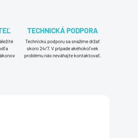
TEĽ
TECHNICKÁ PODPORA
áležité
Technickú podporu sa snažíme držať
odľa
skoro 24/7. V prípade akéhokoľvek
 zákonov
problému nás neváhajte kontaktovať.