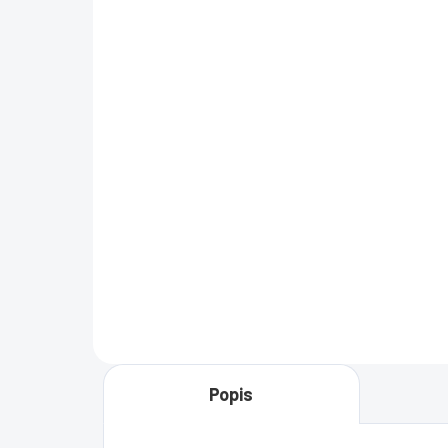
SKLADOM
Microsoft Windows 11
Home
€25,50
od
od €20,73 bez DPH
Detail
Popis