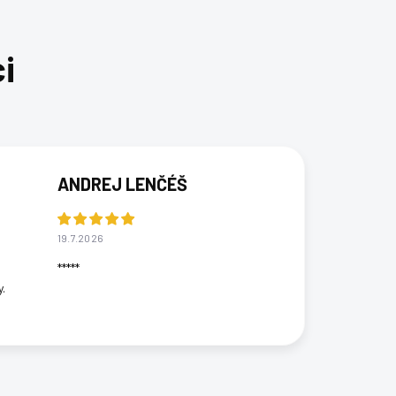
ANDREJ LENČÉŠ
19.7.2026
*****
.