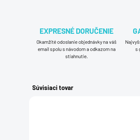
EXPRESNÉ DORUČENIE
G
Okamžité odoslanie objednávky na váš
Najvyšš
email spolu s návodom a odkazom na
s 
stiahnutie.
Súvisiaci tovar
NOVÝ SOFTVÉR
KW9-00632-OEM-N