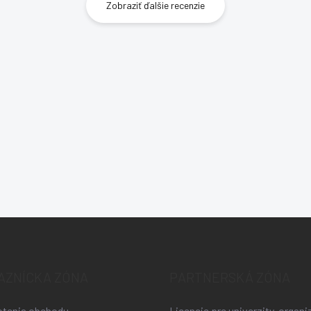
Zobraziť ďalšie recenzie
AZNÍCKA ZÓNA
PARTNERSKÁ ZÓNA
tenia obchodu
Licencie pre univerzity, organi