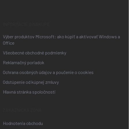
p
ä
t
i
INFORMÁCIE O NÁKUPE
e
Výber produktov Microsoft: ako kúpiť a aktivovať Windows a
Office
Všeobecné obchodné podmienky
Reklamačný poriadok
Ochrana osobných údajov a poučenie o cookies
Odstúpenie od kúpnej zmluvy
Hlavná stránka spoločnosti
ZÁKAZNÍCKA ZÓNA
Hodnotenia obchodu