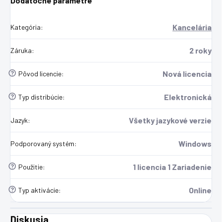
Dodatočné parametre
Kancelária
Kategória
:
2 roky
Záruka
:
?
Nová licencia
Pôvod licencie
:
?
Elektronická
Typ distribúcie
:
Všetky jazykové verzie
Jazyk
:
Windows
Podporovaný systém
:
?
1 licencia 1 Zariadenie
Použitie
:
?
Online
Typ aktivácie
:
Diskusia