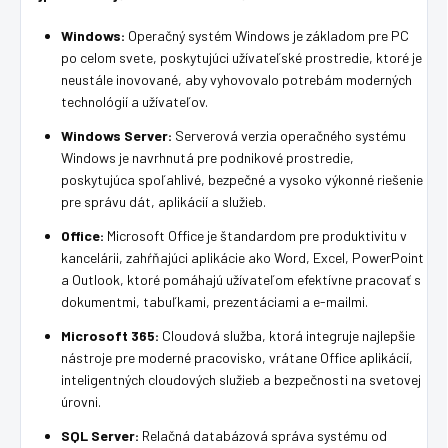
Windows:
Operačný systém Windows je základom pre PC
po celom svete, poskytujúci užívateľské prostredie, ktoré je
neustále inovované, aby vyhovovalo potrebám moderných
technológií a užívateľov.
Windows Server:
Serverová verzia operačného systému
Windows je navrhnutá pre podnikové prostredie,
poskytujúca spoľahlivé, bezpečné a vysoko výkonné riešenie
pre správu dát, aplikácií a služieb.
Office:
Microsoft Office je štandardom pre produktivitu v
kancelárii, zahŕňajúci aplikácie ako Word, Excel, PowerPoint
a Outlook, ktoré pomáhajú užívateľom efektívne pracovať s
dokumentmi, tabuľkami, prezentáciami a e-mailmi.
Microsoft 365:
Cloudová služba, ktorá integruje najlepšie
nástroje pre moderné pracovisko, vrátane Office aplikácií,
inteligentných cloudových služieb a bezpečnosti na svetovej
úrovni.
SQL Server:
Relačná databázová správa systému od