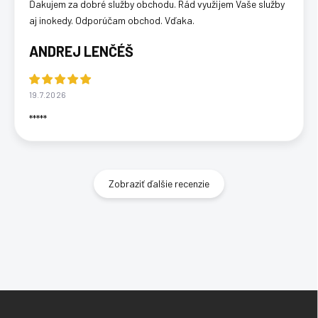
Ďakujem za dobré služby obchodu. Rád využijem Vaše služby
aj inokedy. Odporúčam obchod. Vďaka.
ANDREJ LENČÉŠ
19.7.2026
*****
Zobraziť ďalšie recenzie
Z
á