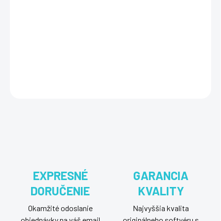
Microsoft Office 2016 Home & Student pre PC ponúka základné
aplikácie ako Word, Excel, PowerPoint a OneNote, ideálne pre
študentov a domácnosti, poskytuje nástroje na tvorbu
dokumentov, prezentácií a správu poznámok s jednoduchým a
intuitívnym ovládaním.
DETAILNÉ INFORMÁCIE
OPÝTAŤ SA
STRÁŽIŤ
EXPRESNÉ
GARANCIA
DORUČENIE
KVALITY
Okamžité odoslanie
Najvyššia kvalita
objednávky na váš email
originálneho softvéru s