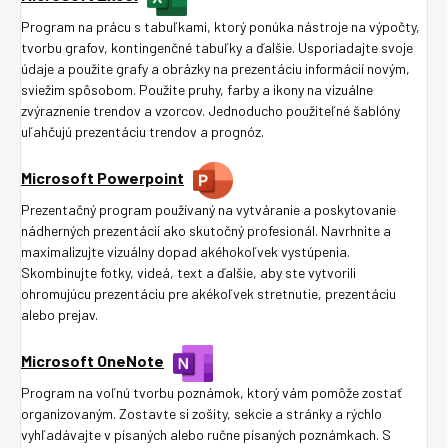
Program na prácu s tabuľkami, ktorý ponúka nástroje na výpočty,
tvorbu grafov, kontingenčné tabuľky a ďalšie. Usporiadajte svoje
údaje a použite grafy a obrázky na prezentáciu informácií novým,
sviežim spôsobom. Použite pruhy, farby a ikony na vizuálne
zvýraznenie trendov a vzorcov. Jednoducho použiteľné šablóny
uľahčujú prezentáciu trendov a prognóz.
Microsoft Powerpoint
Prezentačný program používaný na vytváranie a poskytovanie
nádherných prezentácií ako skutočný profesionál. Navrhnite a
maximalizujte vizuálny dopad akéhokoľvek vystúpenia.
Skombinujte fotky, videá, text a ďalšie, aby ste vytvorili
ohromujúcu prezentáciu pre akékoľvek stretnutie, prezentáciu
alebo prejav.
Microsoft OneNote
Program na voľnú tvorbu poznámok, ktorý vám pomôže zostať
organizovaným. Zostavte si zošity, sekcie a stránky a rýchlo
vyhľadávajte v písaných alebo ručne písaných poznámkach. S