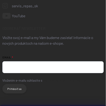
servis_repas_sk
YouTube
ODOBERAŤ NEWSLETTER
Vložte svoj e-mail a my Vám budeme zasielať informácie o
nových produktoch na našom e-shope.
EMAIL
Vložením e-mailu súhlasíte s
podmienkami ochrany osobných údajov
Prihlásiť sa