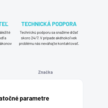
TEĽ
TECHNICKÁ PODPORA
áležité
Technickú podporu sa snažíme držať
odľa
skoro 24/7. V prípade akéhokoľvek
 zákonov
problému nás neváhajte kontaktovať.
Značka
atočné parametre