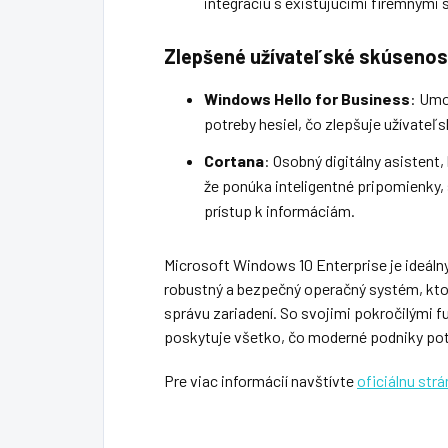
integráciu s existujúcimi firemnými
Zlepšené užívateľské skúsenos
Windows Hello for Business
: Umo
potreby hesiel, čo zlepšuje užívate
Cortana
: Osobný digitálny asistent
že ponúka inteligentné pripomienky, 
prístup k informáciám.
Microsoft Windows 10 Enterprise je ideálny
robustný a bezpečný operačný systém, ktor
správu zariadení. So svojimi pokročilými 
poskytuje všetko, čo moderné podniky potr
Pre viac informácií navštívte
oficiálnu str