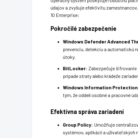
operačný systém poskytuje robustnú platf
údajov a zvyšuje efektivitu zamestnancov
10 Enterprise:
Pokročilé zabezpečenie
Windows Defender Advanced Thr
prevenciu, detekciu a automatickú r
útoky.
BitLocker
: Zabezpečuje šifrovanie 
prípade straty alebo krádeže zariaden
Windows Information Protection
tým, že oddelí osobné a pracovné úda
Efektívna správa zariadení
Group Policy
: Umožňuje centralizo
systémov, aplikácií a užívateľských 