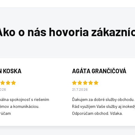
N KOSKA
AGÁTA GRANČIČOVÁ
2026
21.7.2026
álna spokojnosť s riešením
Ďakujem za dobré služby obchodu.
émov a komunikáciou.
Rád využijem Vaše služby aj inokedy
rúčam
Odporúčam obchod. Vďaka.