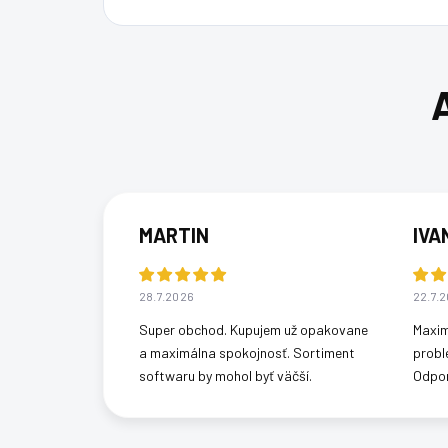
MARTIN
IVA
28.7.2026
22.7.
Super obchod. Kupujem už opakovane
Maxim
a maximálna spokojnosť. Sortiment
probl
softwaru by mohol byť väčší.
Odpo