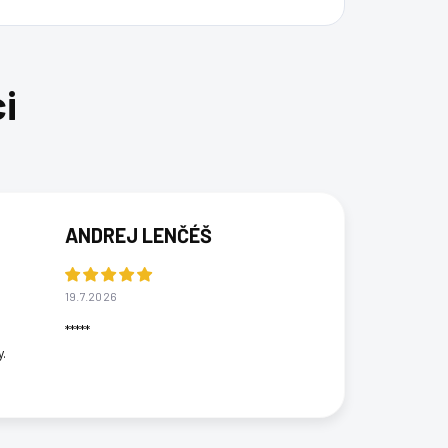
ANDREJ LENČÉŠ
19.7.2026
*****
.