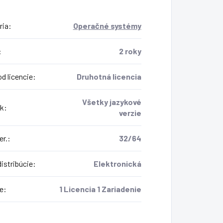
ria
:
Operačné systémy
:
2 roky
d licencie
:
Druhotná licencia
Všetky jazykové
k
:
verzie
er.
:
32/64
istribúcie
:
Elektronická
e
:
1 Licencia 1 Zariadenie