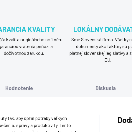
ARANCIA KVALITY
LOKÁLNY DODÁVA
ia kvalita originálneho softvéru
Sme Slovenská firma. Všetky n
garanciou vrátenia peňazí a
dokumenty ako faktúry sú p
doživotnou zárukou.
platnej slovenskej legislatívy a
EU.
Hodnotenie
Diskusia
tý tak, aby splnil potreby veľkých
Dod
ečenia, správy a produktivity. Tento