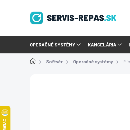
Prejsť
na
obsah
OPERAČNÉ SYSTÉMY
KANCELÁRIA
Domov
Softvér
Operačné systémy
Mic
Podrobnosti hodnot
Neohodnotené
DRUHOTNÝ SOFTVÉR