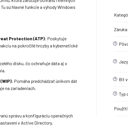
ormu, ktorá zaručuje ochranu firemných
. Tu sú hlavné funkcie a výhody Windows
Kategó
Záruka
eat Protection (ATP)
: Poskytuje
?
Pôvo
eakciu na pokročilé hrozby a kybernetické
?
Jazy
celého disku, čo ochraňuje dáta aj v
ia.
?
Bit v
 (WIP)
: Pomáha predchádzať únikom dát
je na zariadeniach.
?
Typ d
Použiti
vanú správu a konfiguráciu operačných
nastavení v Active Directory.