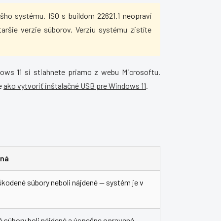
ho systému. ISO s buildom 22621.1 neopraví
aršie verzie súborov. Verziu systému zistíte
ows 11 si stiahnete priamo z webu Microsoftu.
e
ako vytvoriť inštalačné USB pre Windows 11
.
ená
kodené súbory neboli nájdené — systém je v
súbory boli nájdené a úspešne opravené.