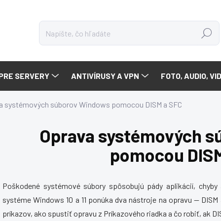
Hľadať
PRE SERVERY
ANTIVÍRUSY A VPN
FOTO, AUDIO, VI
a systémových súborov Windows pomocou DISM a SFC
Oprava systémových s
pomocou DISM
Poškodené systémové súbory spôsobujú pády aplikácií, chyby a
systéme Windows 10 a 11 ponúka dva nástroje na opravu — DISM
príkazov, ako spustiť opravu z Príkazového riadka a čo robiť, ak DI