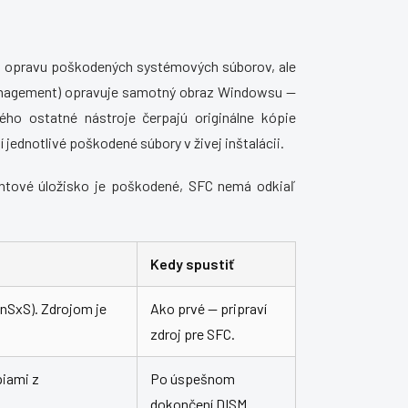
na opravu poškodených systémových súborov, ale
anagement) opravuje samotný obraz Windowsu —
rého ostatné nástroje čerpajú originálne kópie
jednotlivé poškodené súbory v živej inštalácii.
entové úložisko je poškodené, SFC nemá odkiaľ
Kedy spustiť
nSxS). Zdrojom je
Ako prvé — pripraví
zdroj pre SFC.
iami z
Po úspešnom
dokončení DISM.