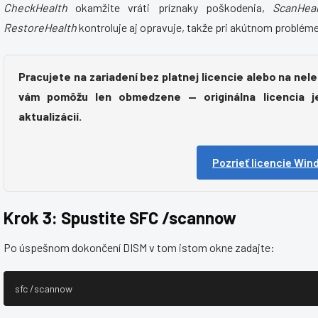
CheckHealth
okamžite vráti príznaky poškodenia,
ScanHeal
RestoreHealth
kontroluje aj opravuje, takže pri akútnom problém
Pracujete na zariadení bez platnej licencie alebo na ne
vám pomôžu len obmedzene — originálna licencia j
aktualizácií.
Pozrieť licencie Wi
Krok 3: Spustite SFC /scannow
Po úspešnom dokončení DISM v tom istom okne zadajte:
sfc /scannow