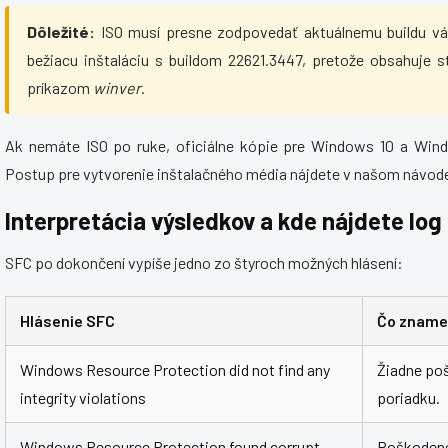
Dôležité:
ISO musí presne zodpovedať aktuálnemu buildu váš
bežiacu inštaláciu s buildom 22621.3447, pretože obsahuje st
príkazom
winver
.
Ak nemáte ISO po ruke, oficiálne kópie pre Windows 10 a Wind
Postup pre vytvorenie inštalačného média nájdete v našom návod
Interpretácia výsledkov a kde nájdete log
SFC po dokončení vypíše jedno zo štyroch možných hlásení:
Hlásenie SFC
Čo znam
Windows Resource Protection did not find any
Žiadne poš
integrity violations
poriadku.
Windows Resource Protection found corrupt
Poškodené 