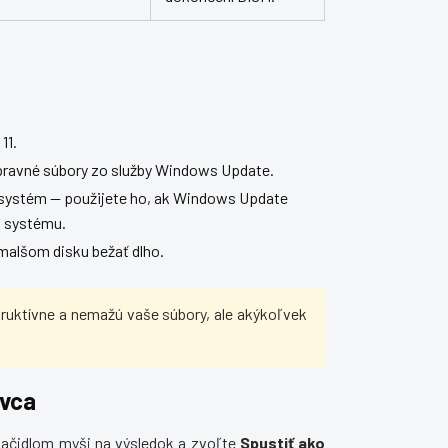
11.
opravné súbory zo služby Windows Update.
i systém — použijete ho, ak Windows Update
m systému.
malšom disku bežať dlho.
truktívne a nemažú vaše súbory, ale akýkoľvek
ávca
tlačidlom myši na výsledok a zvoľte
Spustiť ako