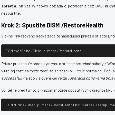
správca
. Ak vás Windows požiada o potvrdenie cez UAC, klikni
nespustíte.
Krok 2: Spustite DISM /RestoreHealth
V okne Príkazového riadka zadajte nasledujúci príkaz a stlačte Ent
DISM.exe /Online /Cleanup-Image /RestoreHealth
Príkaz preskenuje obraz systému a stiahne potrebné súbory z Win
v určitej fáze sa môže zdať, že sa zasekol — to je normálne. Počka
successfully"
alebo v slovenskej verzii
„Operácia obnovenia bola
Voliteľne pred týmto príkazom môžete spustiť rýchlu diagnostiku,
DISM /Online /Cleanup-Image /CheckHealth DISM /Online /Cleanup-Im