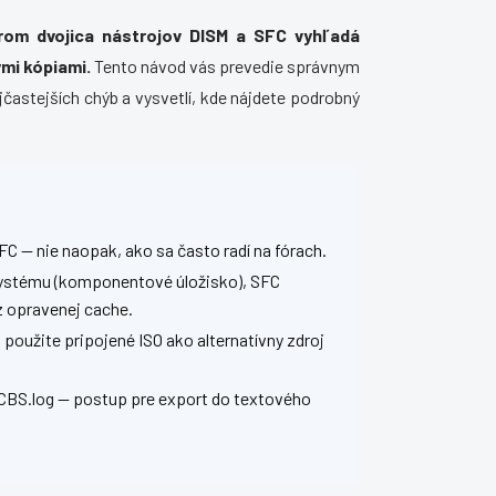
rom dvojica nástrojov DISM a SFC vyhľadá
mi kópiami.
Tento návod vás prevedie správnym
častejších chýb a vysvetlí, kde nájdete podrobný
C — nie naopak, ako sa často radí na fórach.
systému (komponentové úložisko), SFC
 opravenej cache.
oužite pripojené ISO ako alternatívny zdroj
CBS.log — postup pre export do textového