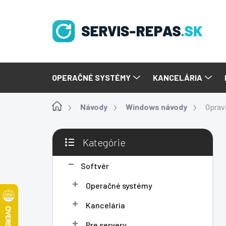
Prejsť
na
obsah
OPERAČNÉ SYSTÉMY
KANCELÁRIA
Domov
Návody
Windows návody
Oprav
B
Kategórie
o
Preskočiť
č
kategórie
n
Softvér
ý
Operačné systémy
p
a
Kancelária
n
e
Pre servery