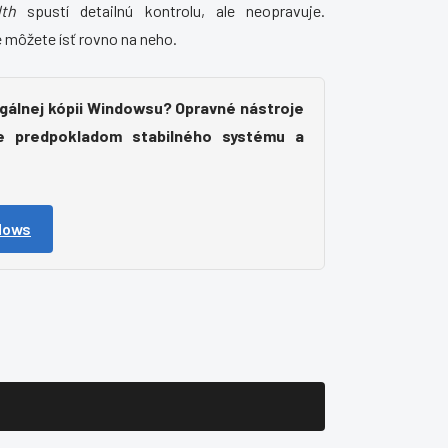
th
spustí detailnú kontrolu, ale neopravuje.
e môžete ísť rovno na neho.
legálnej kópii Windowsu? Opravné nástroje
e predpokladom stabilného systému a
ndows