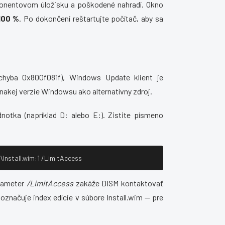
onentovom úložisku a poškodené nahradí. Okno
100 %
. Po dokončení reštartujte počítač, aby sa
chyba 0x800f081f), Windows Update klient je
akej verzie Windowsu ako alternatívny zdroj.
ednotka (napríklad D: alebo E:). Zistite písmeno
Install.wim:1 /LimitAccess
rameter
/LimitAccess
zakáže DISM kontaktovať
označuje index edície v súbore Install.wim — pre