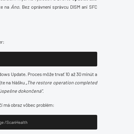
te na
Áno
. Bez oprávnení správcu DISM ani SFC
er:
dows Update. Proces môže trvať 10 až 30 minút a
jte na hlášku
„The restore operation completed
 úspešne dokončená"
.
 či má obraz vôbec problém:
age /ScanHealth