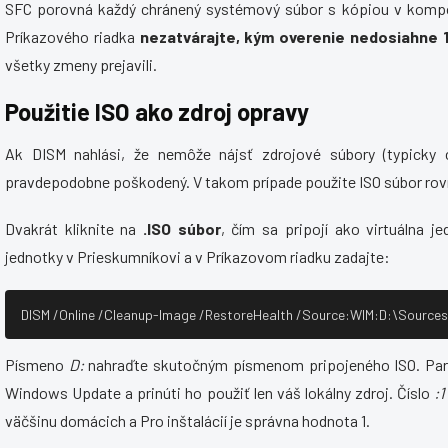
SFC porovná každý chránený systémový súbor s kópiou v komp
Príkazového riadka
nezatvárajte, kým overenie nedosiahne 
všetky zmeny prejavili.
Použitie ISO ako zdroj opravy
Ak DISM nahlási, že nemôže nájsť zdrojové súbory (typicky 
pravdepodobne poškodený. V takom prípade použite ISO súbor rovn
Dvakrát kliknite na
.ISO súbor
, čím sa pripojí ako virtuálna j
jednotky v Prieskumníkovi a v Príkazovom riadku zadajte:
DISM /Online /Cleanup-Image /RestoreHealth /Source:WIM:D:\Sources\
Písmeno
D:
nahraďte skutočným písmenom pripojeného ISO. Pa
Windows Update a prinúti ho použiť len váš lokálny zdroj. Číslo
:1
väčšinu domácich a Pro inštalácií je správna hodnota 1.