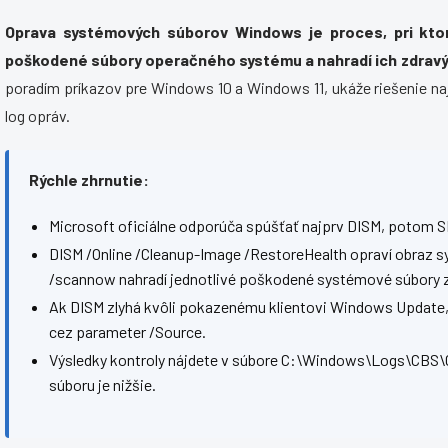
Oprava systémových súborov Windows je proces, pri kto
poškodené súbory operačného systému a nahradí ich zdravý
poradím príkazov pre Windows 10 a Windows 11, ukáže riešenie naj
log opráv.
Rýchle zhrnutie:
Microsoft oficiálne odporúča spúšťať najprv DISM, potom SF
DISM /Online /Cleanup-Image /RestoreHealth opraví obraz 
/scannow nahradí jednotlivé poškodené systémové súbory z
Ak DISM zlyhá kvôli pokazenému klientovi Windows Update, p
cez parameter /Source.
Výsledky kontroly nájdete v súbore C:\Windows\Logs\CBS\
súboru je nižšie.