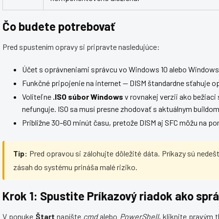
Čo budete potrebovať
Pred spustením opravy si pripravte nasledujúce:
Účet s oprávneniami správcu vo Windows 10 alebo Windows 
Funkčné pripojenie na internet — DISM štandardne sťahuje 
Voliteľne
.ISO súbor Windows
v rovnakej verzii ako bežiac
nefunguje. ISO sa musí presne zhodovať s aktuálnym buildo
Približne 30–60 minút času, pretože DISM aj SFC môžu na po
Tip:
Pred opravou si zálohujte dôležité dáta. Príkazy sú nedeš
zásah do systému prináša malé riziko.
Krok 1: Spustite Príkazový riadok ako spr
V ponuke
Štart
napíšte
cmd
alebo
PowerShell
, kliknite pravým 