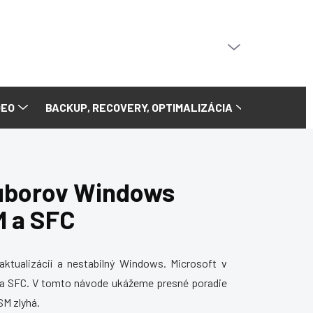
PRÁZDNY KOŠÍK
NÁKUPNÝ
KOŠÍK
DEO
BACKUP, RECOVERY, OPTIMALIZÁCIA
úborov Windows
 a SFC
ktualizácií a nestabilný Windows. Microsoft v
 a SFC. V tomto návode ukážeme presné poradie
SM zlyhá.