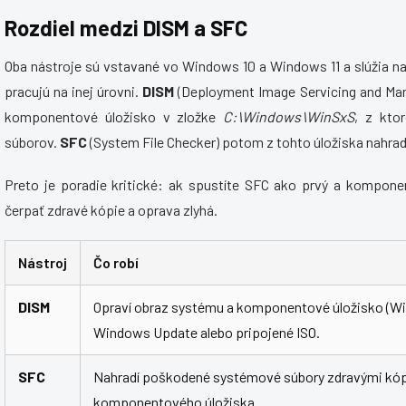
Rozdiel medzi DISM a SFC
Oba nástroje sú vstavané vo Windows 10 a Windows 11 a slúžia 
pracujú na inej úrovni.
DISM
(Deployment Image Servicing and M
komponentové úložisko v zložke
C:\Windows\WinSxS
, z kto
súborov.
SFC
(System File Checker) potom z tohto úložiska nahradí 
Preto je poradie kritické: ak spustíte SFC ako prvý a kompon
čerpať zdravé kópie a oprava zlyhá.
Nástroj
Čo robí
DISM
Opraví obraz systému a komponentové úložisko (Wi
Windows Update alebo pripojené ISO.
SFC
Nahradí poškodené systémové súbory zdravými kóp
komponentového úložiska.