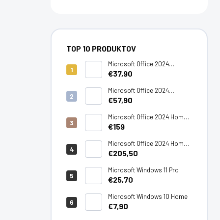
TOP 10 PRODUKTOV
Microsoft Office 2024
Standard LTSC
€37,90
Microsoft Office 2024
Professional Plus LTSC
€57,90
Microsoft Office 2024 Home -
PC/Mac
€159
Microsoft Office 2024 Home
& Business - PC/Mac
€205,50
Microsoft Windows 11 Pro
€25,70
Microsoft Windows 10 Home
€7,90