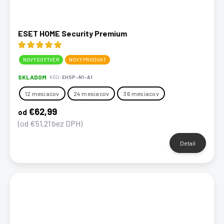
ESET HOME Security Premium
NOVÝ SOFTVÉR
NOVÝ PRODUKT
SKLADOM
KÓD:
EHSP-N1-A1
12 mesiacov
24 mesiacov
36 mesiacov
€62,99
od
(od €51,21 bez DPH)
Detail