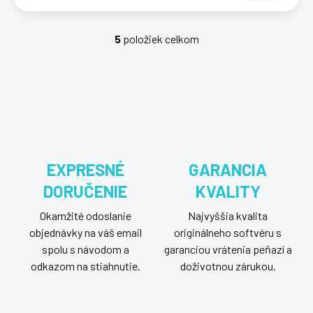
5
položiek celkom
O
v
l
á
d
a
c
i
e
p
EXPRESNÉ
GARANCIA
r
DORUČENIE
KVALITY
v
k
Okamžité odoslanie
Najvyššia kvalita
y
v
objednávky na váš email
originálneho softvéru s
ý
spolu s návodom a
garanciou vrátenia peňazí a
p
odkazom na stiahnutie.
doživotnou zárukou.
i
s
u