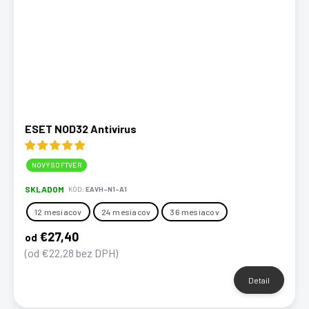
ESET NOD32 Antivirus
NOVÝ SOFTVÉR
SKLADOM
KÓD:
EAVH-N1-A1
12 mesiacov
24 mesiacov
36 mesiacov
€27,40
od
(od €22,28 bez DPH)
Detail