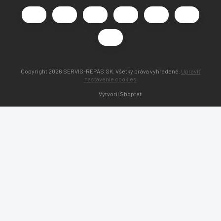
Copyright 2026
SERVIS-REPAS.SK
. Všetky práva vyhradené.
Upraviť
nastavenie cookies
Vytvoril Shoptet