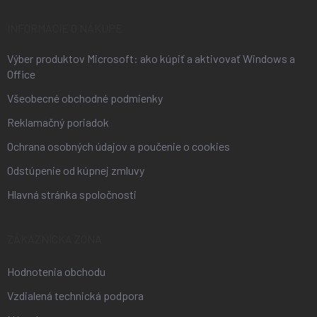
t
i
INFORMÁCIE O NÁKUPE
e
Výber produktov Microsoft: ako kúpiť a aktivovať Windows a
Office
Všeobecné obchodné podmienky
Reklamačný poriadok
Ochrana osobných údajov a poučenie o cookies
Odstúpenie od kúpnej zmluvy
Hlavná stránka spoločnosti
ZÁKAZNÍCKA ZÓNA
Hodnotenia obchodu
Vzdialená technická podpora