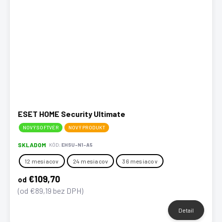
ESET HOME Security Ultimate
NOVÝ SOFTVÉR
NOVÝ PRODUKT
SKLADOM
KÓD:
EHSU-N1-A5
12 mesiacov
24 mesiacov
36 mesiacov
€109,70
od
(od €89,19 bez DPH)
Detail