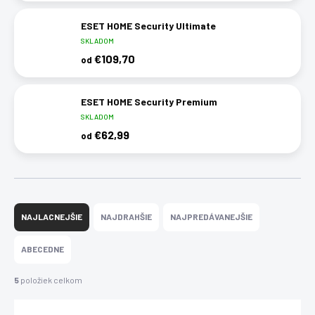
ESET HOME Security Ultimate
SKLADOM
€109,70
od
ESET HOME Security Premium
SKLADOM
€62,99
od
R
a
NAJLACNEJŠIE
NAJDRAHŠIE
NAJPREDÁVANEJŠIE
d
e
ABECEDNE
n
i
5
položiek celkom
e
p