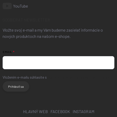
YouTube
ODOBERAŤ NEWSLETTER
Vložte svoj e-mail a my Vám budeme zasielať informácie o
nových produktoch na našom e-shope.
EMAIL
Vložením e-mailu súhlasíte s
podmienkami ochrany osobných údajov
Prihlásiť sa
HLAVNÝ WEB
FACEBOOK
INSTAGRAM