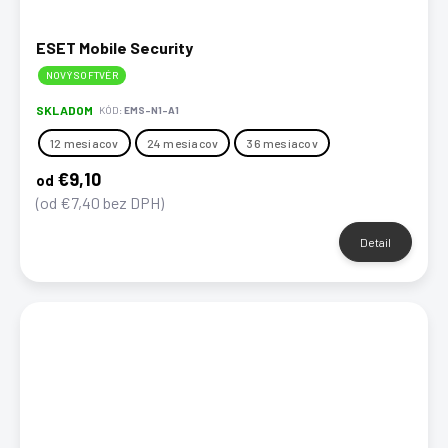
v
ESET Mobile Security
NOVÝ SOFTVÉR
SKLADOM
KÓD:
EMS-N1-A1
12 mesiacov
24 mesiacov
36 mesiacov
€9,10
od
(od €7,40 bez DPH)
Detail