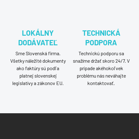
LOKÁLNY
TECHNICKÁ
DODÁVATEĽ
PODPORA
Sme Slovenská firma.
Technickú podporu sa
Všetky náležité dokumenty
snažíme držať skoro 24/7. V
ako faktúry sú podľa
prípade akéhokoľvek
platnej slovenskej
problému nás neváhajte
legislatívy a zákonov EU.
kontaktovať.
Z
á
p
ä