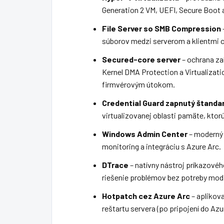
Generation 2 VM, UEFI, Secure Boot
File Server so SMB Compression
súborov medzi serverom a klientmi 
Secured-core server
– ochrana za
Kernel DMA Protection a Virtualizati
firmvérovým útokom.
Credential Guard zapnutý štanda
virtualizovanej oblasti pamäte, kto
Windows Admin Center
– moderný 
monitoring a integráciu s Azure Arc.
DTrace
– natívny nástroj príkazovéh
riešenie problémov bez potreby modi
Hotpatch cez Azure Arc
– aplikov
reštartu servera (po pripojení do Azu