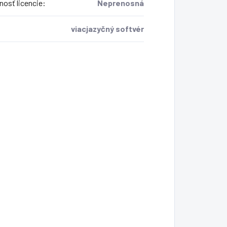
osť licencie
:
Neprenosná
viacjazyčný softvér