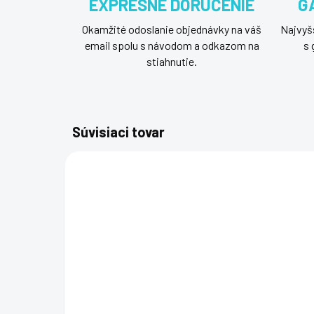
EXPRESNÉ DORUČENIE
G
Okamžité odoslanie objednávky na váš
Najvyšš
email spolu s návodom a odkazom na
s 
stiahnutie.
Súvisiaci tovar
DRUHOTNÝ SOFTVÉR
DRUHOT
634-BIPT
NEPRENOSNÁ VERZIA
NEPREN
SKLADOM