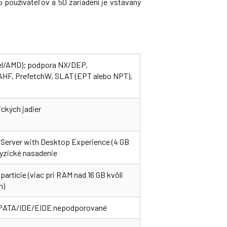
25 používateľov a 50 zariadení je vstavaný
ntel/AMD); podpora NX/DEP,
F, PrefetchW, SLAT (EPT alebo NPT),
ických jadier
B Server with Desktop Experience (4 GB
fyzické nasadenie
artície (viac pri RAM nad 16 GB kvôli
m)
; PATA/IDE/EIDE nepodporované