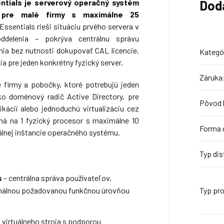
ntials je serverový operačný systém
Dod
ý pre malé firmy s maximálne 25
Essentials rieši situáciu prvého servera v
oddelenia – pokrýva centrálnu správu
nia bez nutnosti dokupovať CAL licencie.
Kategó
a pre jeden konkrétny fyzický server.
Záruka
é firmy a pobočky, ktoré potrebujú jeden
ako doménový radič Active Directory, pre
Pôvod l
ikácií alebo jednoduchú virtualizáciu cez
ná na 1 fyzický procesor s maximálne 10
Forma d
álnej inštancie operačného systému.
Typ dis
s
– centrálna správa používateľov,
nimálnou požadovanou funkčnou úrovňou
Typ pr
 virtuálneho stroja s podporou