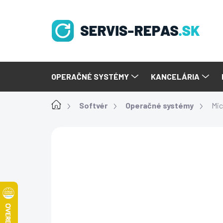
Prejsť
na
obsah
OPERAČNÉ SYSTÉMY
KANCELÁRIA
Domov
Softvér
Operačné systémy
Mic
Podrobnosti hodnot
Neohodnotené
DRUHOTNÝ SOFTVÉR
NEPRENOSNÁ VERZIA