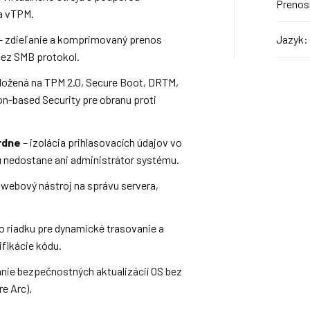
Prenosn
 a vTPM.
– zdieľanie a komprimovaný prenos
Jazyk
:
cez SMB protokol.
ložená na TPM 2.0, Secure Boot, DRTM,
on-based Security pre obranu proti
rdne
– izolácia prihlasovacích údajov vo
rú nedostane ani administrátor systému.
webový nástroj na správu servera,
o riadku pre dynamické trasovanie a
fikácie kódu.
anie bezpečnostných aktualizácií OS bez
re Arc).