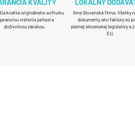
ARANCIA KVALITY
LOKÁLNY DODÁVA
ia kvalita originálneho softvéru
Sme Slovenská firma. Všetky n
garanciou vrátenia peňazí a
dokumenty ako faktúry sú p
doživotnou zárukou.
platnej slovenskej legislatívy a
EU.
NÝ SOFTVÉR
G3S-01299
OSNÁ VERZIA
SKLADOM