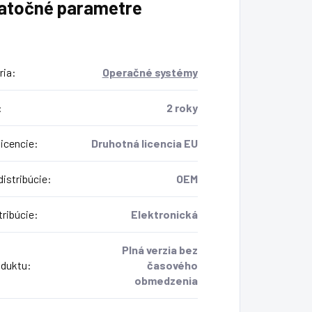
atočné parametre
ria
:
Operačné systémy
:
2 roky
icencie
:
Druhotná licencia EU
istribúcie
:
OEM
tribúcie
:
Elektronická
Plná verzia bez
oduktu
:
časového
obmedzenia