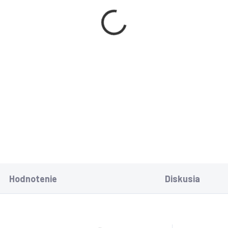
crosoft Windows
ver 2019 Essentials
M
9
,49 bez DPH
−
+
Do košíka
Hodnotenie
Diskusia