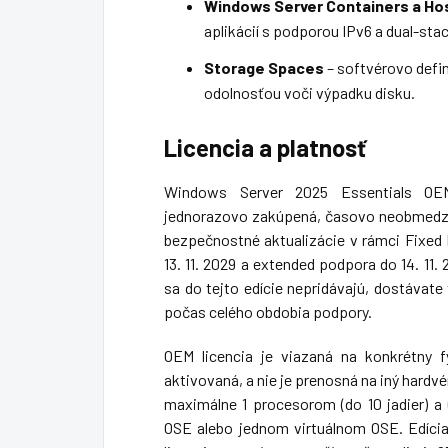
Windows Server Containers a Ho
aplikácií s podporou IPv6 a dual-stac
Storage Spaces
– softvérovo defin
odolnosťou voči výpadku disku.
Licencia a platnosť
Windows Server 2025 Essentials OEM 
jednorazovo zakúpená, časovo neobmedze
bezpečnostné aktualizácie v rámci Fixed
13. 11. 2029 a extended podpora do 14. 11.
sa do tejto edície nepridávajú, dostávat
počas celého obdobia podpory.
OEM licencia je viazaná na konkrétny f
aktivovaná, a nie je prenosná na iný hardvé
maximálne 1 procesorom (do 10 jadier) 
OSE alebo jednom virtuálnom OSE. Edíci