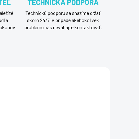
TEĽ
TECHNICKÁ PODPORA
áležité
Technickú podporu sa snažíme držať
odľa
skoro 24/7. V prípade akéhokoľvek
 zákonov
problému nás neváhajte kontaktovať.