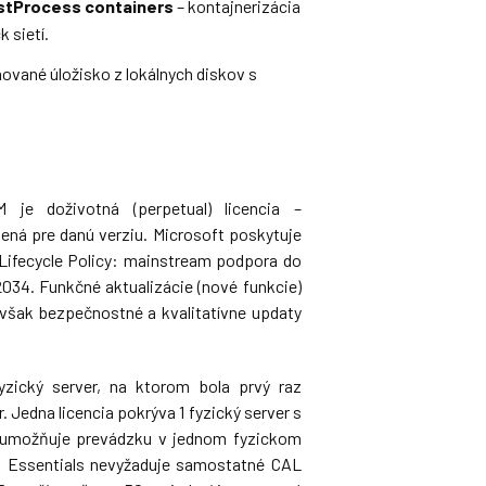
stProcess containers
– kontajnerizácia
k sietí.
ované úložisko z lokálnych diskov s
je doživotná (perpetual) licencia –
ná pre danú verziu. Microsoft poskytuje
 Lifecycle Policy: mainstream podpora do
 2034. Funkčné aktualizácie (nové funkcie)
e však bezpečnostné a kvalitatívne updaty
yzický server, na ktorom bola prvý raz
r. Jedna licencia pokrýva 1 fyzický server s
a umožňuje prevádzku v jednom fyzickom
a Essentials nevyžaduje samostatné CAL