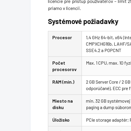
licencie pre prístup používateľov – limit 
priamo v licencii.
Systémové požiadavky
Procesor
1,4 GHz 64-bit, x64 (I
CMPXCHG16b, LAHF/SAH
SSE4.2 a POPCNT
Počet
Max. 1 CPU, max. 10 fyz
procesorov
RAM (min.)
2 GB Server Core / 2 G
odporúčané), ECC pre 
Miesto na
min. 32 GB systémovej p
disku
paging a dump súboro
Úložisko
PCIe storage adaptér