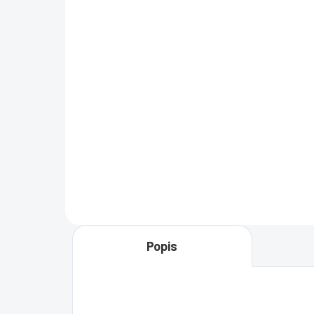
Microsoft Windows
Mi
Server 2016 Essentials
Ser
OEM
OE
€59
€9
€47,97 bez DPH
€80
−
+
Do košíka
Popis