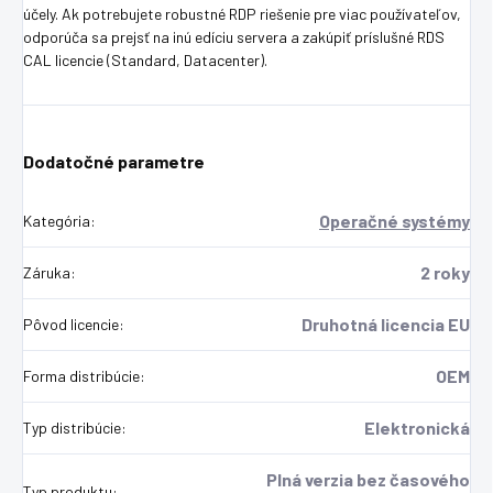
účely. Ak potrebujete robustné RDP riešenie pre viac používateľov,
odporúča sa prejsť na inú edíciu servera a zakúpiť príslušné RDS
CAL licencie (Standard, Datacenter).
Dodatočné parametre
Operačné systémy
Kategória
:
2 roky
Záruka
:
Druhotná licencia EU
Pôvod licencie
:
OEM
Forma distribúcie
:
Elektronická
Typ distribúcie
:
Plná verzia bez časového
Typ produktu
: