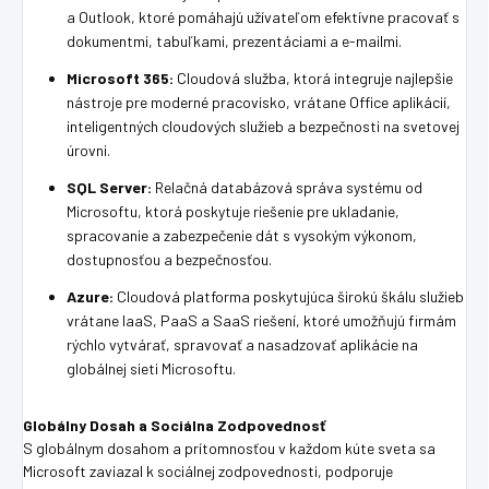
a Outlook, ktoré pomáhajú užívateľom efektívne pracovať s
dokumentmi, tabuľkami, prezentáciami a e-mailmi.
Microsoft 365:
Cloudová služba, ktorá integruje najlepšie
nástroje pre moderné pracovisko, vrátane Office aplikácií,
inteligentných cloudových služieb a bezpečnosti na svetovej
úrovni.
SQL Server:
Relačná databázová správa systému od
Microsoftu, ktorá poskytuje riešenie pre ukladanie,
spracovanie a zabezpečenie dát s vysokým výkonom,
dostupnosťou a bezpečnosťou.
Azure:
Cloudová platforma poskytujúca širokú škálu služieb
vrátane IaaS, PaaS a SaaS riešení, ktoré umožňujú firmám
rýchlo vytvárať, spravovať a nasadzovať aplikácie na
globálnej sieti Microsoftu.
Globálny Dosah a Sociálna Zodpovednosť
S globálnym dosahom a prítomnosťou v každom kúte sveta sa
Microsoft zaviazal k sociálnej zodpovednosti, podporuje