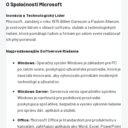
O Spoločnosti Microsoft
Inovácia a Technologický Líder
Microsoft, založený v roku 1975 Billem Gatesom a Paulom Allenom,
je svetovým lídrom v oblasti softvéru, služieb a technologických
riešení, ktoré pomáhajú ľuďom a firmám po celom svete realizovať
ich plný potenciál.
Najpredávanejšie Softvérové Riešenia
Windows:
Operačný systém Windows je základom pre PC
po celom svete, poskytujúci užívateľské prostredie, ktoré je
neustále inovované, aby vyhovovalo potrebám moderných
technológií a užívateľov.
Windows Server:
Serverová verzia operačného systému
Windows je navrhnutá pre podnikové prostredie,
poskytujúca spoľahlivé, bezpečné a vysoko výkonné riešenie
pre správu dát, aplikácií a služieb.
Office:
Microsoft Office je štandardom pre produktivitu v
kancelárii, zahŕňajúci aplikácie ako Word, Excel, PowerPoint