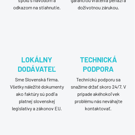
spolu s návodom a
garanciou vrátenia peňazí a
odkazom na stiahnutie.
doživotnou zárukou.
LOKÁLNY
TECHNICKÁ
DODÁVATEĽ
PODPORA
Sme Slovenská firma.
Technickú podporu sa
Všetky náležité dokumenty
snažíme držať skoro 24/7. V
ako faktúry sú podľa
prípade akéhokoľvek
platnej slovenskej
problému nás neváhajte
legislatívy a zákonov EU.
kontaktovať.