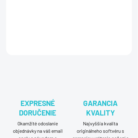
Microsoft Windows Server 2019 Essentials OEM je určený pre malé
firmy, ponúka jednoduchú správu serverov, vylepšené bezpečnostné
funkcie a spoľahlivé zálohovanie a obnovu dát, čím zabezpečuje
stabilné a bezpečné podnikové prostredie.
DETAILNÉ INFORMÁCIE
OPÝTAŤ SA
STRÁŽIŤ
EXPRESNÉ
GARANCIA
DORUČENIE
KVALITY
Okamžité odoslanie
Najvyššia kvalita
objednávky na váš email
originálneho softvéru s