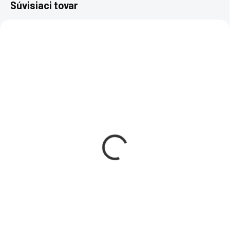
Súvisiaci tovar
DRUHOTNÝ SOFTVÉR
DRUHOTNÝ SOFTVÉR
NEPRENOSNÁ VERZIA
NEPRENOSNÁ VERZIA
SKLADOM
SKLADOM
Microsoft Windows
Microsoft Windows
Server 2016 Essentials
Server 2022 Essentials
OEM
OEM
€59
€259
€47,97 bez DPH
€210,57 bez DPH
−
+
−
+
Do košíka
Do košíka