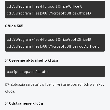
cd C:\Program Files\Microsoft Office\Office16

cd C:\Program Files (x86)\Microsoft Office\Office16
Office 365
:
cd C:\Program Files\Microsoft Office\root\Office16

cd C:\Program Files (x86)\Microsoft Office\root\Office16
✅ Overenie aktuálneho kľúča
cscript ospp.vbs /dstatus
👉 Zobrazia sa detaily o licencii vrátane posledných 5 znakov
kľúča.
✅ Odstránenie kľúča