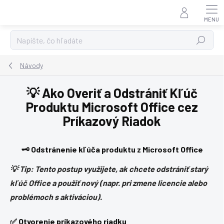
Prejsť
na
obsah
Hľadať
Návody
💡 Ako Overiť a Odstrániť Kľúč
Produktu Microsoft Office cez
Príkazový Riadok
🗝️ Odstránenie kľúča produktu z Microsoft Office
💡 Tip: Tento postup využijete, ak chcete odstrániť starý
kľúč Office a použiť nový (napr. pri zmene licencie alebo
problémoch s aktiváciou).
✅ Otvorenie príkazového riadku