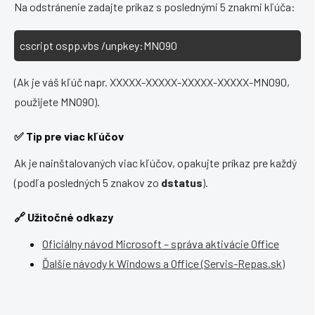
Na odstránenie zadajte príkaz s poslednými 5 znakmi kľúča:
cscript ospp.vbs /unpkey:MNO90
(Ak je váš kľúč napr.
XXXXX-XXXXX-XXXXX-XXXXX-MNO90
,
použijete
MNO90
).
✅ Tip pre viac kľúčov
Ak je nainštalovaných viac kľúčov, opakujte príkaz pre každý
(podľa posledných 5 znakov zo
dstatus
).
🔗 Užitočné odkazy
Oficiálny návod Microsoft – správa aktivácie Office
Ďalšie návody k Windows a Office (Servis-Repas.sk)