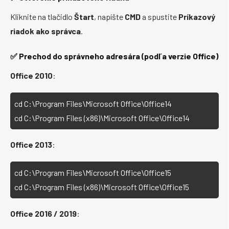
Kliknite na tlačidlo
Štart
, napíšte
CMD
a spustite
Príkazový
riadok ako správca
.
✅ Prechod do správneho adresára (podľa verzie Office)
Office 2010
:
cd C:\Program Files\Microsoft Office\Office14 

cd C:\Program Files (x86)\Microsoft Office\Office14
Office 2013
:
cd C:\Program Files\Microsoft Office\Office15

cd C:\Program Files (x86)\Microsoft Office\Office15
Office 2016 / 2019
: