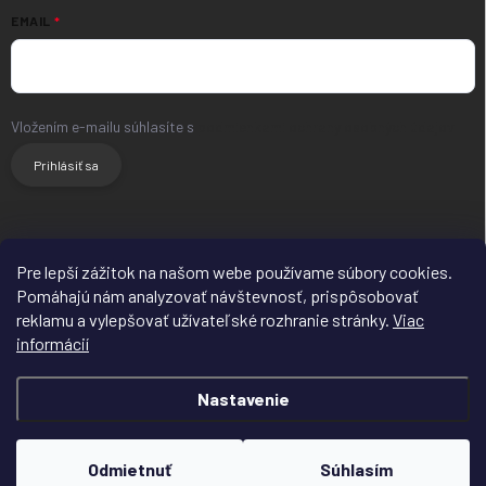
EMAIL
Vložením e-mailu súhlasíte s
podmienkami ochrany osobných údajov
Prihlásiť sa
HLAVNÝ WEB
FACEBOOK
INSTAGRAM
Pre lepší zážitok na našom webe používame súbory cookies.
Pomáhajú nám analyzovať návštevnosť, prispôsobovať
reklamu a vylepšovať užívateľské rozhranie stránky.
Viac
informácií
Nastavenie
Copyright 2026
SERVIS-REPAS.SK
. Všetky práva vyhradené.
Upraviť
nastavenie cookies
Odmietnuť
Súhlasím