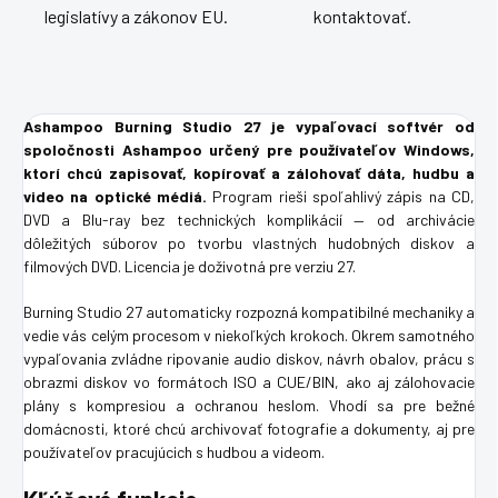
legislatívy a zákonov EU.
kontaktovať.
Ashampoo Burning Studio 27 je vypaľovací softvér od
spoločnosti Ashampoo určený pre používateľov Windows,
ktorí chcú zapisovať, kopírovať a zálohovať dáta, hudbu a
video na optické médiá.
Program rieši spoľahlivý zápis na CD,
DVD a Blu-ray bez technických komplikácií — od archivácie
dôležitých súborov po tvorbu vlastných hudobných diskov a
filmových DVD. Licencia je doživotná pre verziu 27.
Burning Studio 27 automaticky rozpozná kompatibilné mechaniky a
vedie vás celým procesom v niekoľkých krokoch. Okrem samotného
vypaľovania zvládne ripovanie audio diskov, návrh obalov, prácu s
obrazmi diskov vo formátoch ISO a CUE/BIN, ako aj zálohovacie
plány s kompresiou a ochranou heslom. Vhodí sa pre bežné
domácnosti, ktoré chcú archivovať fotografie a dokumenty, aj pre
používateľov pracujúcich s hudbou a videom.