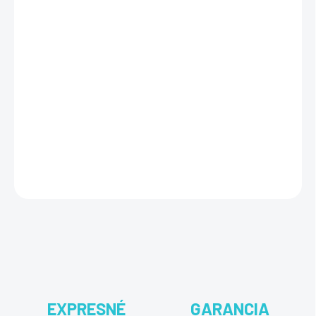
−
+
Pridať do košíka
Ashampoo Burning Studio 27 je vypaľovací softvér pre Windows na
zápis, kopírovanie a zálohovanie dát, hudby a videa na CD, DVD a
Blu-ray. Vhodný pre domácnosti aj archiváciu. Doživotná licencia pre
verziu 27, jeden PC, aktivácia licenčným kľúčom. Dostupný aj ako
ročné predplatné.
DETAILNÉ INFORMÁCIE
OPÝTAŤ SA
STRÁŽIŤ
EXPRESNÉ
GARANCIA