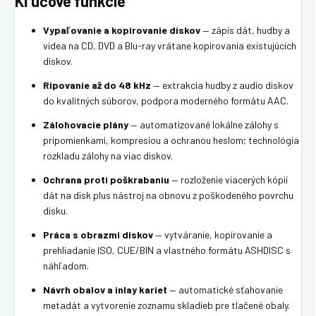
Kľúčové funkcie
Vypaľovanie a kopírovanie diskov
— zápis dát, hudby a
videa na CD, DVD a Blu-ray vrátane kopírovania existujúcich
diskov.
Ripovanie až do 48 kHz
— extrakcia hudby z audio diskov
do kvalitných súborov, podpora moderného formátu AAC.
Zálohovacie plány
— automatizované lokálne zálohy s
pripomienkami, kompresiou a ochranou heslom; technológia
rozkladu zálohy na viac diskov.
Ochrana proti poškrabaniu
— rozloženie viacerých kópií
dát na disk plus nástroj na obnovu z poškodeného povrchu
disku.
Práca s obrazmi diskov
— vytváranie, kopírovanie a
prehliadanie ISO, CUE/BIN a vlastného formátu ASHDISC s
náhľadom.
Návrh obalov a inlay kariet
— automatické sťahovanie
metadát a vytvorenie zoznamu skladieb pre tlačené obaly.