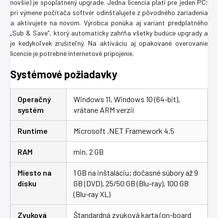
novšie) je spoplatnený upgrade. Jedna licencia platí pre jeden PC;
pri výmene počítača softvér odinštalujete z pôvodného zariadenia
a aktivujete na novom. Výrobca ponúka aj variant predplatného
„Sub & Save“, ktorý automaticky zahŕňa všetky budúce upgrady a
je kedykoľvek zrušiteľný. Na aktiváciu aj opakované overovanie
licencie je potrebné internetové pripojenie.
Systémové požiadavky
Operačný
Windows 11, Windows 10 (64-bit),
systém
vrátane ARM verzií
Runtime
Microsoft .NET Framework 4.5
RAM
min. 2 GB
Miesto na
1 GB na inštaláciu; dočasné súbory až 9
disku
GB (DVD), 25/50 GB (Blu-ray), 100 GB
(Blu-ray XL)
Zvuková
Štandardná zvuková karta (on-board