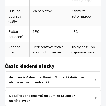
predplatného
Budúce
Za príplatok
Zahrnuté
upgrady
automaticky
(v28+)
Počet
1 PC
1 PC
zariadení
Vhodné
Jednorazové trvalé
Trvalý prístup k
pre
vlastníctvo verzie
najnovšej verzii
Často kladené otázky
Je licencia Ashampoo Burning Studio 27 doživotná
alebo časovo obmedzená?
Na koľko zariadení môžem Burning Studio 27
nainštalovať?