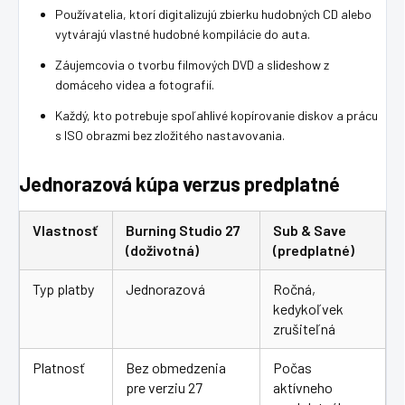
Používatelia, ktorí digitalizujú zbierku hudobných CD alebo
vytvárajú vlastné hudobné kompilácie do auta.
Záujemcovia o tvorbu filmových DVD a slideshow z
domáceho videa a fotografií.
Každý, kto potrebuje spoľahlivé kopírovanie diskov a prácu
s ISO obrazmi bez zložitého nastavovania.
Jednorazová kúpa verzus predplatné
Vlastnosť
Burning Studio 27
Sub & Save
(doživotná)
(predplatné)
Typ platby
Jednorazová
Ročná,
kedykoľvek
zrušiteľná
Platnosť
Bez obmedzenia
Počas
pre verziu 27
aktívneho