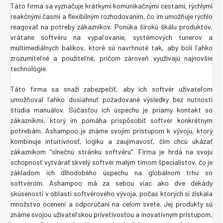
Táto firma sa vyznačuje krátkymi komunikačnými cestami, rýchlymi
reakčnými časmi a flexibilným rozhodovaním, čo im umožňuje rýchlo
reagovať na potreby zákazníkov. Ponúka širokú škálu produktov,
vrátane softvéru na vypaľovanie, systémových tunerov a
multimediálnych balíkov, ktoré sú navrhnuté tak, aby boli ľahko
zrozumiteľné a použiteľné, pričom zároveň využívajú najnovšie
technológie.
Táto firma sa snaží zabezpečiť, aby ich softvér užívateľom
umožňoval ľahko dosiahnuť požadované výsledky bez nutnosti
štúdia manuálov. Súčasťou ich úspechu je priamy kontakt so
zákazníkmi, ktorý im pomáha prispôsobiť softvér konkrétnym
potrebám. Ashampoo je známe svojim prístupom k vývoju, ktorý
kombinuje intuitívnosť, logiku a zaujímavosť, čím chcú ukázať
zákazníkom "slnečnú stránku softvéru". Firma je hrdá na svoju
schopnosť vytvárať skvelý softvér malým tímom špecialistov, čo je
základom ich dlhodobého úspechu na globálnom trhu so
softvérom. Ashampoo má za sebou viac ako dve dekády
skúseností v oblasti softvérového vývoja, počas ktorých si získala
množstvo ocenení a odporúčaní na celom svete. Jej produkty sú
známe svojou užívateľskou prívetivosťou a inovatívnym prístupom,