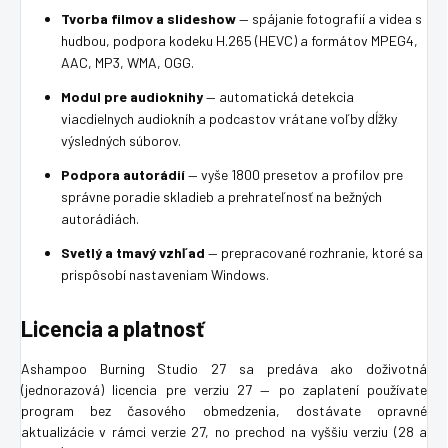
Tvorba filmov a slideshow
— spájanie fotografií a videa s
hudbou, podpora kodeku H.265 (HEVC) a formátov MPEG4,
AAC, MP3, WMA, OGG.
Modul pre audioknihy
— automatická detekcia
viacdielnych audiokníh a podcastov vrátane voľby dĺžky
výsledných súborov.
Podpora autorádií
— vyše 1800 presetov a profilov pre
správne poradie skladieb a prehrateľnosť na bežných
autorádiách.
Svetlý a tmavý vzhľad
— prepracované rozhranie, ktoré sa
prispôsobí nastaveniam Windows.
Licencia a platnosť
Ashampoo Burning Studio 27 sa predáva ako doživotná
(jednorazová) licencia pre verziu 27 — po zaplatení používate
program bez časového obmedzenia, dostávate opravné
aktualizácie v rámci verzie 27, no prechod na vyššiu verziu (28 a