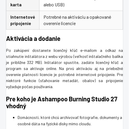
karta
alebo USB)
Internetové
Potrebné na aktiváciu a opakované
pripojenie
overenie licencie
Aktivácia a dodanie
Po zakúpení dostanete licenčný kľúč e-mailom a odkaz na
stiahnutie inštalátora z webu výrobcu (veľkosť inštalačného balíka
je približne 332 MB). Inštalátor spustíte, zadáte licenčný kľúč a
program sa aktivuje online. Na prvú aktiváciu aj na priebežné
overenie platnosti licencie je potrebné internetové pripojenie. Pre
niektoré funkcie (sťahovanie metadát, obalov) sa pripojenie
vyžaduje počas používania.
Pre koho je Ashampoo Burning Studio 27
vhodný
Domácnosti, ktoré chcú archivovať fotografie, dokumenty a
osobné dáta na fyzické disky mimo cloudu.