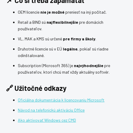
📌 Čo si treba zapamätať
OEM licencie
nie je možné
preniesť na iný počítač.
Retail a BIND sú
najflexibilnejšie
pre domácich
používateľov.
VL, MAK a KMS sú určené
pre firmy a školy
.
Druhotné licencie sú v EÚ
legálne
, pokiaľ sú riadne
odinštalované.
Subscription (Microsoft 365) je
najvýhodnejšie
pre
používateľov, ktorí chcú mať vždy aktuálny softvér.
🔗 Užitočné odkazy
Oficiálna dokumentácia k licencovaniu Microsoft
Návod na telefonickú aktiváciu Office
Ako aktivovať Windows cez CMD