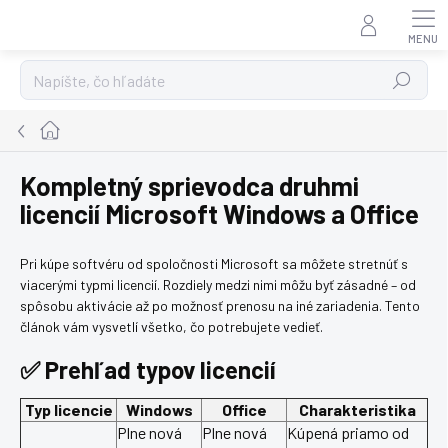
Prejsť
na
obsah
Hľadať
Domov
Kompletný sprievodca druhmi
licencií Microsoft Windows a Office
Pri kúpe softvéru od spoločnosti Microsoft sa môžete stretnúť s
viacerými typmi licencií. Rozdiely medzi nimi môžu byť zásadné – od
spôsobu aktivácie až po možnosť prenosu na iné zariadenia. Tento
článok vám vysvetlí všetko, čo potrebujete vedieť.
✅ Prehľad typov licencií
Typ licencie
Windows
Office
Charakteristika
Plne nová
Plne nová
Kúpená priamo od