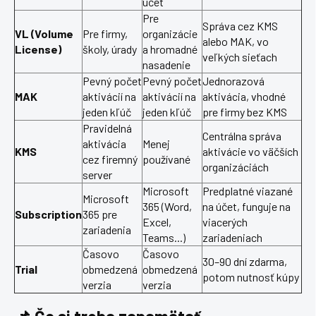
účet
Pre
Správa cez KMS
VL (Volume
Pre firmy,
organizácie
alebo MAK, vo
License)
školy, úrady
a hromadné
veľkých sieťach
nasadenie
Pevný počet
Pevný počet
Jednorazová
MAK
aktivácií na
aktivácií na
aktivácia, vhodné
jeden kľúč
jeden kľúč
pre firmy bez KMS
Pravidelná
Centrálna správa
aktivácia
Menej
KMS
aktivácie vo väčších
cez firemný
používané
organizáciách
server
Microsoft
Predplatné viazané
Microsoft
365 (Word,
na účet, funguje na
Subscription
365 pre
Excel,
viacerých
zariadenia
Teams...)
zariadeniach
Časovo
Časovo
30–90 dní zdarma,
Trial
obmedzená
obmedzená
potom nutnosť kúpy
verzia
verzia