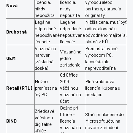
licencia,
licencia,
výrobcu alebo
Nová
nikdy
nikdy
partnera, garancia
nepoužitá
nepoužitá
originality
Legálne
Legálne
Nižšia cena, musí byť
odpredané
odpredané
odinštalovaná u
Druhotná
nepoužívané
nepoužívané
pôvodného majiteľa,
licencie
licencie
platná v EÚ
Viazaná na
Predinštalované
Viazaná na
hardvér
výrobcom PC,
OEM
jedno
(základná
lacnejšia ale
zariadenie
doska)
neprevoditeľná
Od Office
Možno
2019
Plná krabicová
Retail (RTL)
preniesť na
väčšinou
licencia, kúpená u
iný PC
viazané na
predajcu
účet
Bežné pri
Zriedkavé,
Office –
Stačí prihlásenie do
väčšinou
BIND
licencia
Microsoft účtu na
digitálne
viazaná na
novom zariadení
kľúče