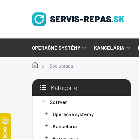
Prejsť
na
obsah
OPERAČNÉ SYSTÉMY
KANCELÁRIA
Domov
Spolupráca
B
Kategórie
o
Preskočiť
č
kategórie
n
Softvér
ý
Operačné systémy
p
a
Kancelária
n
e
Pre servery