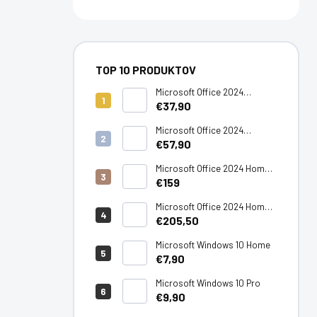
TOP 10 PRODUKTOV
Microsoft Office 2024
Standard LTSC
€37,90
Microsoft Office 2024
Professional Plus LTSC
€57,90
Microsoft Office 2024 Home -
PC/Mac
€159
Microsoft Office 2024 Home
& Business - PC/Mac
€205,50
Microsoft Windows 10 Home
€7,90
Microsoft Windows 10 Pro
€9,90