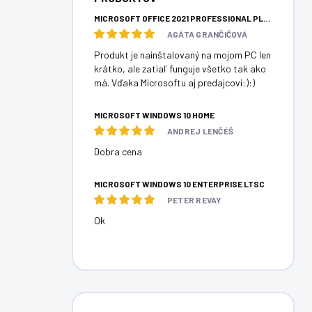
MICROSOFT OFFICE 2021 PROFESSIONAL PLUS
AGÁTA GRANČIČOVÁ
Produkt je nainštalovaný na mojom PC len
krátko, ale zatiaľ funguje všetko tak ako
má. Vďaka Microsoftu aj predajcovi:):)
MICROSOFT WINDOWS 10 HOME
ANDREJ LENČÉŠ
Dobra cena
MICROSOFT WINDOWS 10 ENTERPRISE LTSC
PETER REVAY
Ok