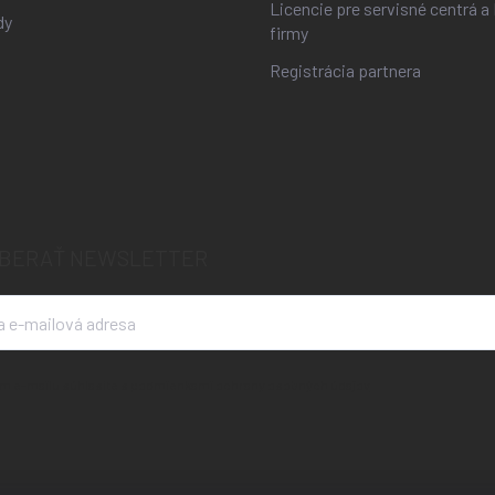
Licencie pre servisné centrá a 
dy
firmy
Registrácia partnera
BERAŤ NEWSLETTER
m e-mailu súhlasíte s
podmienkami ochrany osobných údajov