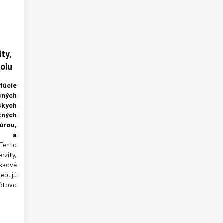
ity,
kolu
túcie
čných
kych
tných
úrou,
ou a
ento
rzity,
skové
ebujú
čtovo