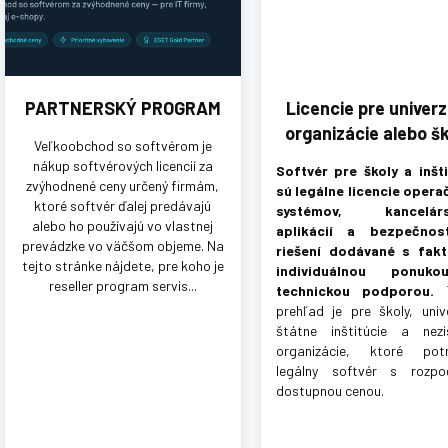
l
á
n
k
o
PARTNERSKÝ PROGRAM
Licencie pre univerz
v
organizácie alebo š
Veľkoobchod so softvérom je
nákup softvérových licencií za
Softvér pre školy a inšti
zvýhodnené ceny určený firmám,
sú legálne licencie opera
ktoré softvér ďalej predávajú
systémov, kancelárs
alebo ho používajú vo vlastnej
aplikácií a bezpečnos
prevádzke vo väčšom objeme. Na
riešení dodávané s fakt
tejto stránke nájdete, pre koho je
individuálnou ponuk
reseller program servis...
technickou podporou.
T
prehľad je pre školy, unive
štátne inštitúcie a nezi
organizácie, ktoré potr
legálny softvér s rozpo
dostupnou cenou.