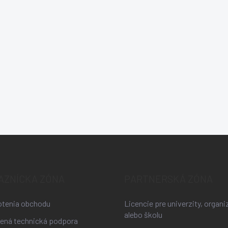
AZNÍCKA ZÓNA
PARTNERSKÁ ZÓNA
tenia obchodu
Licencie pre univerzity, organi
alebo školu
lená technická podpora