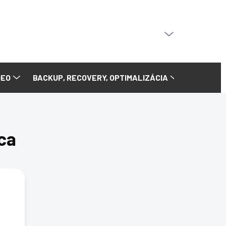
PRÁZDNY KOŠÍK
NÁKUPNÝ
KOŠÍK
DEO
BACKUP, RECOVERY, OPTIMALIZÁCIA
ca