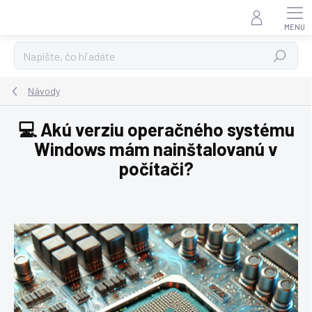
Prejsť
na
obsah
Hľadať
Návody
💻 Akú verziu operačného systému
Windows mám nainštalovanú v
počítači?