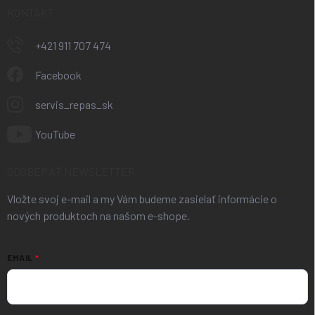
KONTAKT
+421 911 707 474
Facebook
servis_repas_sk
YouTube
ODOBERAŤ NEWSLETTER
Vložte svoj e-mail a my Vám budeme zasielať informácie o
nových produktoch na našom e-shope.
EMAIL