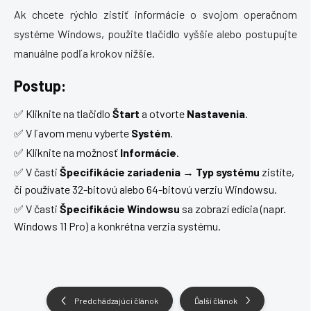
Ak chcete rýchlo zistiť informácie o svojom operačnom
systéme Windows, použite tlačidlo vyššie alebo postupujte
manuálne podľa krokov nižšie.
Postup:
✅ Kliknite na tlačidlo
Štart
a otvorte
Nastavenia
.
✅ V ľavom menu vyberte
Systém
.
✅ Kliknite na možnosť
Informácie
.
✅ V časti
Špecifikácie zariadenia
→
Typ systému
zistíte,
či používate 32-bitovú alebo 64-bitovú verziu Windowsu.
✅ V časti
Špecifikácie Windowsu
sa zobrazí edícia (napr.
Windows 11 Pro) a konkrétna verzia systému.
Predchádzajúci článok
Ďalší článok