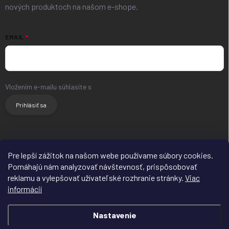
nových produktoch na našom e-shope.
EMAIL
Vložením e-mailu súhlasíte s
podmienkami ochrany osobných údajov
Prihlásiť sa
HLAVNÝ WEB
FACEBOOK
INSTAGRAM
Pre lepší zážitok na našom webe používame súbory cookies.
Pomáhajú nám analyzovať návštevnosť, prispôsobovať
reklamu a vylepšovať užívateľské rozhranie stránky.
Viac
informácií
Nastavenie