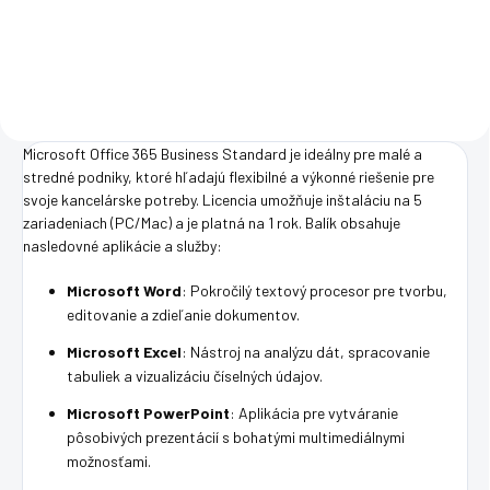
Do košíka
Do košíka
Microsoft Office 365 Business Standard je ideálny pre malé a
stredné podniky, ktoré hľadajú flexibilné a výkonné riešenie pre
svoje kancelárske potreby. Licencia umožňuje inštaláciu na 5
zariadeniach (PC/Mac) a je platná na 1 rok. Balík obsahuje
nasledovné aplikácie a služby:
Microsoft Word
: Pokročilý textový procesor pre tvorbu,
editovanie a zdieľanie dokumentov.
Microsoft Excel
: Nástroj na analýzu dát, spracovanie
tabuliek a vizualizáciu číselných údajov.
Microsoft PowerPoint
: Aplikácia pre vytváranie
pôsobivých prezentácií s bohatými multimediálnymi
možnosťami.