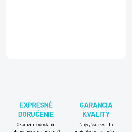
Microsoft Office 365 Business Standard na 1 rok pre 5 zariadení
ponúka prístup k aplikáciám ako Word, Excel, PowerPoint, Outlook
a OneDrive, vrátane nástrojov na online spoluprácu ako Microsoft
Teams, poskytuje flexibilitu a efektívne nástroje pre moderné
podnikové prostredie.
DETAILNÉ INFORMÁCIE
OPÝTAŤ SA
STRÁŽIŤ
EXPRESNÉ
GARANCIA
DORUČENIE
KVALITY
Okamžité odoslanie
Najvyššia kvalita
objednávky na váš email
originálneho softvéru s