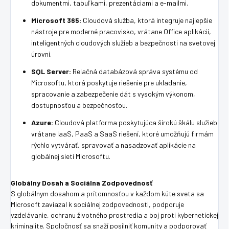
dokumentmi, tabuľkami, prezentáciami a e-mailmi.
Microsoft 365:
Cloudová služba, ktorá integruje najlepšie
nástroje pre moderné pracovisko, vrátane Office aplikácií,
inteligentných cloudových služieb a bezpečnosti na svetovej
úrovni.
SQL Server:
Relačná databázová správa systému od
Microsoftu, ktorá poskytuje riešenie pre ukladanie,
spracovanie a zabezpečenie dát s vysokým výkonom,
dostupnosťou a bezpečnosťou.
Azure:
Cloudová platforma poskytujúca širokú škálu služieb
vrátane IaaS, PaaS a SaaS riešení, ktoré umožňujú firmám
rýchlo vytvárať, spravovať a nasadzovať aplikácie na
globálnej sieti Microsoftu.
Globálny Dosah a Sociálna Zodpovednosť
S globálnym dosahom a prítomnosťou v každom kúte sveta sa
Microsoft zaviazal k sociálnej zodpovednosti, podporuje
vzdelávanie, ochranu životného prostredia a boj proti kybernetickej
kriminalite. Spoločnosť sa snaží posilniť komunity a podporovať