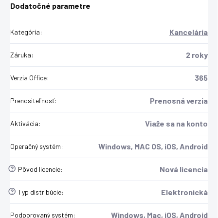
Dodatočné parametre
Kancelária
Kategória
:
2 roky
Záruka
:
365
Verzia Office
:
Prenosná verzia
Prenositeľnosť
:
Viaže sa na konto
Aktivácia
:
Windows, MAC OS, iOS, Android
Operačný systém
:
?
Nová licencia
Pôvod licencie
:
?
Elektronická
Typ distribúcie
:
Windows, Mac, iOS, Android
Podporovaný systém
: