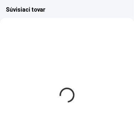
Súvisiaci tovar
NOVÝ SOFTVÉR
NOVÝ SOFTVÉR
PRENOSNÁ VERZIA
PRENOSNÁ VERZIA
VIAŽE SA NA KONTO
VIAŽE SA NA KONTO
SKLADOM
SKLADOM
Microsoft Office 365
Microsoft Office 365
Personal - 1 rok 5
Family - 1 rok 6
zariadení
užívateľov
€98
€135
€79,67 bez DPH
€109,76 bez DPH
−
+
−
+