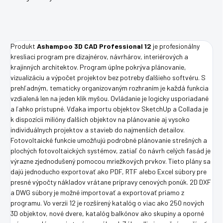
Produkt
Ashampoo 3D CAD Professional 12
je profesionálny
kresliaci program pre dizajnérov, návrhárov, interiérových a
krajinných architektov. Program úplne pokrýva plánovanie,
vizualizáciu a výpočet projektov bez potreby ďalšieho softvéru. S
prehľadným, tematicky organizovaným rozhraním je každá funkcia
vzdialená len na jeden klik myšou. Ovládanie je logicky usporiadané
a ľahko prístupné. Vďaka importu objektov SketchUp a Collada je
k dispozícii milióny ďalších objektov na plánovanie aj vysoko
individuálnych projektov a stavieb do najmenších detailov.
Fotovoltaické funkcie umožňujú podrobné plánovanie strešných a
plochých fotovoltaických systémov, zatiaľ čo návrh celých fasád je
výrazne zjednodušený pomocou mriežkových prvkov. Tieto plány sa
dajú jednoducho exportovať ako PDF, RTF alebo Excel súbory pre
presné výpočty nákladov vrátane prípravy cenových ponúk. 2D DXF
a DWG súbory je možné importovať a exportovať priamo z
programu. Vo verzii 12 je rozšírený katalóg o viac ako 250 nových
3D objektov, nové dvere, katalóg balkónov ako skupiny a oporné