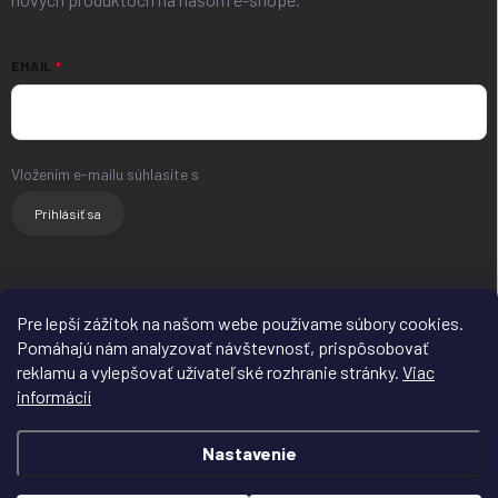
EMAIL
Vložením e-mailu súhlasíte s
podmienkami ochrany osobných údajov
Prihlásiť sa
HLAVNÝ WEB
FACEBOOK
INSTAGRAM
Pre lepší zážitok na našom webe používame súbory cookies.
Pomáhajú nám analyzovať návštevnosť, prispôsobovať
reklamu a vylepšovať užívateľské rozhranie stránky.
Viac
informácií
Nastavenie