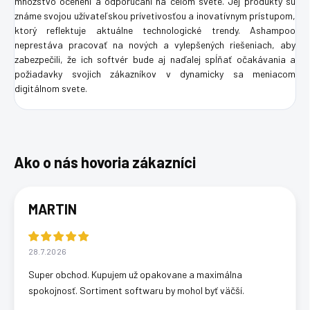
množstvo ocenení a odporúčaní na celom svete. Jej produkty sú
známe svojou užívateľskou prívetivosťou a inovatívnym prístupom,
ktorý reflektuje aktuálne technologické trendy. Ashampoo
neprestáva pracovať na nových a vylepšených riešeniach, aby
zabezpečili, že ich softvér bude aj naďalej spĺňať očakávania a
požiadavky svojich zákazníkov v dynamicky sa meniacom
digitálnom svete.
MARTIN
28.7.2026
Super obchod. Kupujem už opakovane a maximálna
spokojnosť. Sortiment softwaru by mohol byť väčší.