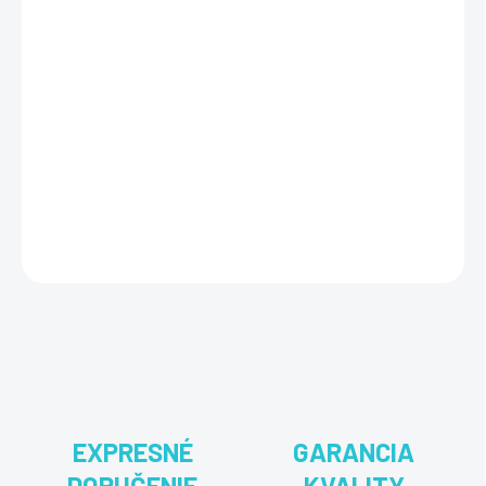
−
+
Pridať do košíka
Ashampoo 3D CAD Professional 12 ponúka komplexné nástroje na
3D modelovanie a profesionálny návrh budov, umožňuje tvorbu
detailných plánov, technických výkresov a realistických vizualizácií,
čím spĺňa náročné požiadavky architektov a inžinierov.
DETAILNÉ INFORMÁCIE
OPÝTAŤ SA
STRÁŽIŤ
EXPRESNÉ
GARANCIA
DORUČENIE
KVALITY