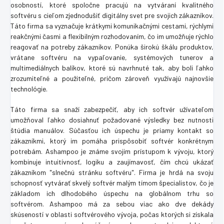
osobností, ktoré spoločne pracujú na vytváraní kvalitného
softvéru s cieľom zjednodušiť digitálny svet pre svojich zákazníkov.
Táto firma sa vyznačuje krátkymi komunikačnými cestami, rýchlymi
reakčnými časmi a flexibilným rozhodovaním, čo im umožňuje rýchlo
reagovať na potreby zákazníkov. Ponúka širokú škálu produktov,
vrátane softvéru na vypaľovanie, systémových tunerov a
multimediálnych balíkov, ktoré sú navrhnuté tak, aby boli ľahko
zrozumiteľné a použiteľné, pričom zároveň využívajú najnovšie
technológie.
Táto firma sa snaží zabezpečiť, aby ich softvér užívateľom
umožňoval ľahko dosiahnuť požadované výsledky bez nutnosti
štúdia manuálov. Súčasťou ich úspechu je priamy kontakt so
zákazníkmi, ktorý im pomáha prispôsobiť softvér konkrétnym
potrebám. Ashampoo je známe svojim prístupom k vývoju, ktorý
kombinuje intuitívnosť, logiku a zaujímavosť, čím chcú ukázať
zákazníkom "slnečnú stránku softvéru". Firma je hrdá na svoju
schopnosť vytvárať skvelý softvér malým tímom špecialistov, čo je
základom ich dlhodobého úspechu na globálnom trhu so
softvérom. Ashampoo má za sebou viac ako dve dekády
skúseností v oblasti softvérového vývoja, počas ktorých si získala