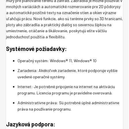
múry pre plánovanie terénu a záhrad. Zábradlia je možné používať v
mnohých variáciách a automatické rozmerovanie pre 2D pôdorysy
a automatické pozičné texty na označenie stien a okien výrazne
uľahčujú prácu. Nové funkcie, ako sú terénne prvky so 3D hranicami,
ploty ako zábradlia a praktický dialóg so severnou šípkou na
umiestnenie, otáčanie a škálovanie, poskytujú ešte väčšiu
jednoduchosť použitia a flexibilitu.
Systémové požiadavky:
Operačný systém: Windows® 11, Windows® 10
Zariadenia: Akékoľvek zariadenie, ktoré podporuje vyššie
uvedené operačné systémy.
Internet: Je potrebné pripojenie na internet na aktiváciu
programu. Licencia programu je pravidelne overovaná.
Administratívne práva: Sú potrebné úplné administratívne
práva na používanie programu.
Jazyková podpora: