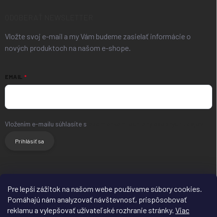
ODOBERAŤ NEWSLETTER
Vložte svoj e-mail a my Vám budeme zasielať informácie o
nových produktoch na našom e-shope.
EMAIL
Vložením e-mailu súhlasíte s
podmienkami ochrany osobných údajov
Prihlásiť sa
HLAVNÝ WEB
FACEBOOK
INSTAGRAM
Pre lepší zážitok na našom webe používame súbory cookies.
Pomáhajú nám analyzovať návštevnosť, prispôsobovať
reklamu a vylepšovať užívateľské rozhranie stránky.
Viac