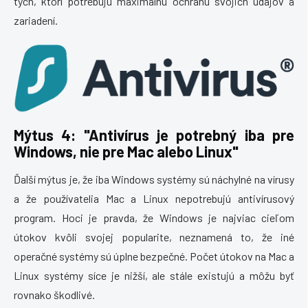
tých, ktorí potrebujú maximálnu ochranu svojich údajov a
zariadení.
Mýtus 4: "Antivírus je potrebný iba pre
Windows, nie pre Mac alebo Linux"
Ďalší mýtus je, že iba Windows systémy sú náchylné na vírusy
a že používatelia Mac a Linux nepotrebujú antivírusový
program. Hoci je pravda, že Windows je najviac cieľom
útokov kvôli svojej popularite, neznamená to, že iné
operačné systémy sú úplne bezpečné. Počet útokov na Mac a
Linux systémy síce je nižší, ale stále existujú a môžu byť
rovnako škodlivé.