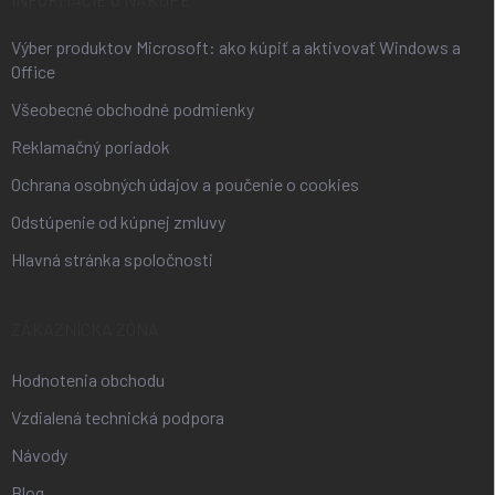
e
Výber produktov Microsoft: ako kúpiť a aktivovať Windows a
Office
Všeobecné obchodné podmienky
Reklamačný poriadok
Ochrana osobných údajov a poučenie o cookies
Odstúpenie od kúpnej zmluvy
Hlavná stránka spoločnosti
ZÁKAZNÍCKA ZÓNA
Hodnotenia obchodu
Vzdialená technická podpora
Návody
Blog