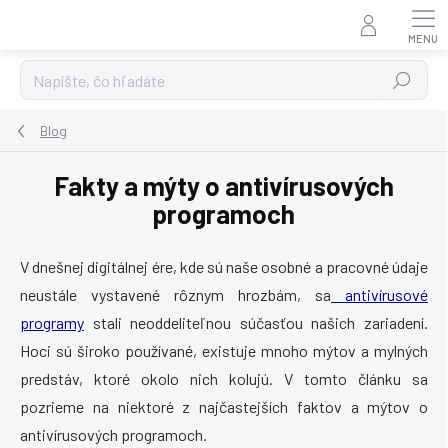
Prejsť
na
obsah
Hľadať
Blog
Fakty a mýty o antivírusových
programoch
V dnešnej digitálnej ére, kde sú naše osobné a pracovné údaje
neustále vystavené rôznym hrozbám, sa
antivírusové
programy
stali neoddeliteľnou súčasťou našich zariadení.
Hoci sú široko používané, existuje mnoho mýtov a mylných
predstáv, ktoré okolo nich kolujú. V tomto článku sa
pozrieme na niektoré z najčastejších faktov a mýtov o
antivírusových programoch.