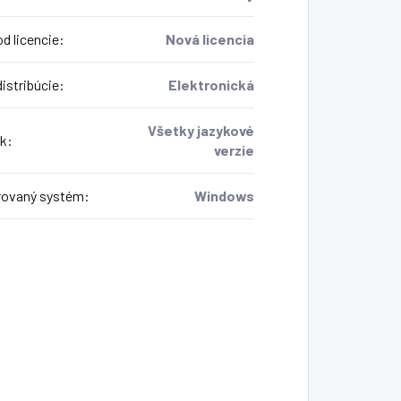
d licencie
:
Nová licencia
istribúcie
:
Elektronická
Všetky jazykové
k
:
verzie
ovaný systém
:
Windows