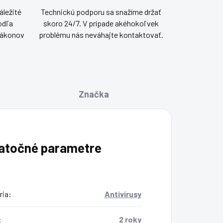
áležité
Technickú podporu sa snažíme držať
odľa
skoro 24/7. V prípade akéhokoľvek
 zákonov
problému nás neváhajte kontaktovať.
Značka
atočné parametre
ria
:
Antivírusy
:
2 roky