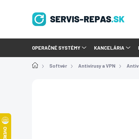
Prejsť
na
obsah
OPERAČNÉ SYSTÉMY
KANCELÁRIA
Domov
Softvér
Antivírusy a VPN
Antiv
Podrobnosti hodnot
Neohodnotené
NOVÝ SOFTVÉR