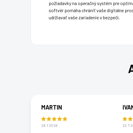
požiadavky na operačný systém pre optimá
softvér pomáha chrániť vaše digitálne pros
udržiavať vaše zariadenie v bezpečí.
MARTIN
IVA
28.7.2026
22.7.