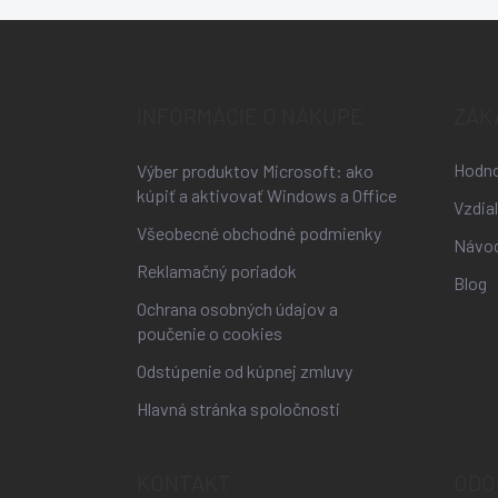
Z
á
p
ä
INFORMÁCIE O NÁKUPE
ZÁK
t
i
Hodno
Výber produktov Microsoft: ako
e
kúpiť a aktivovať Windows a Office
Vzdia
Všeobecné obchodné podmienky
Návo
Reklamačný poriadok
Blog
Ochrana osobných údajov a
poučenie o cookies
Odstúpenie od kúpnej zmluvy
Hlavná stránka spoločnosti
KONTAKT
ODO