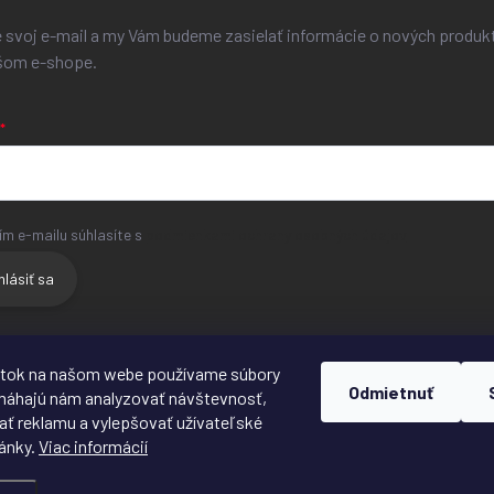
e svoj e-mail a my Vám budeme zasielať informácie o nových produk
šom e-shope.
ím e-mailu súhlasíte s
podmienkami ochrany osobných údajov
hlásiť sa
HLAVNÝ WEB
FACEBOOK
INSTAGRAM
žitok na našom webe používame súbory
Odmietnuť
máhajú nám analyzovať návštevnosť,
ť reklamu a vylepšovať užívateľské
ránky.
Viac informácií