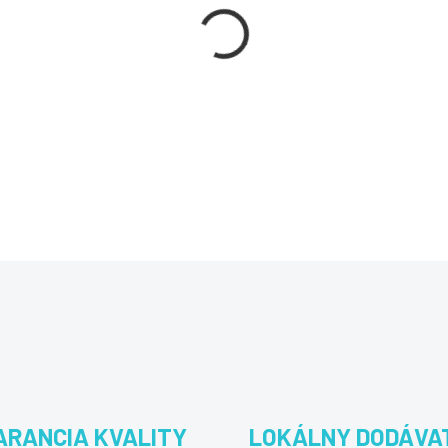
−
+
Panda Dome Essential - 12 mes
malvérom a online hrozbami na 
DETAILNÉ INFORMÁCIE
OPÝTAŤ SA
STRÁŽIŤ
ARANCIA KVALITY
LOKÁLNY DODÁVA