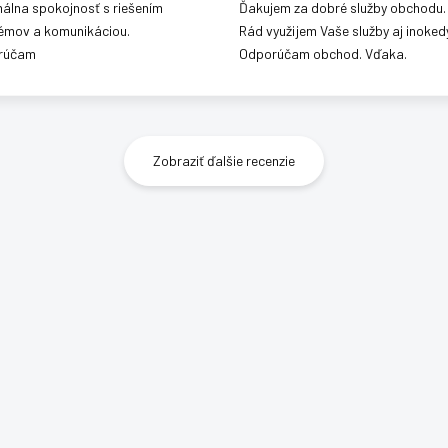
álna spokojnosť s riešením
Ďakujem za dobré služby obchodu.
émov a komunikáciou.
Rád využijem Vaše služby aj inokedy
rúčam
Odporúčam obchod. Vďaka.
Zobraziť ďalšie recenzie