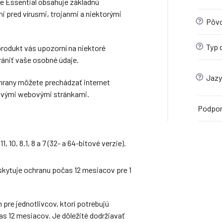
 Essential obsahuje základnú
ni pred vírusmi, trojanmi a niektorými
?
Pôvo
?
Typ d
rodukt vás upozorní na niektoré
ániť vaše osobné údaje.
?
Jazy
rany môžete prechádzať internet
livými webovými stránkami.
Podpor
 10, 8.1, 8 a 7 (32- a 64-bitové verzie).
kytuje ochranu počas 12 mesiacov pre 1
pre jednotlivcov, ktorí potrebujú
as 12 mesiacov. Je dôležité dodržiavať