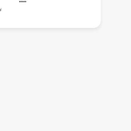
*****
.