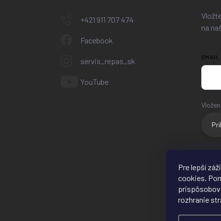
Vložt
+421 911 707 474
na na
Facebook
EMAIL
servis_repas_sk
YouTube
Vložen
Pri
Pre lepší zá
cookies. Po
prispôsobova
rozhranie st