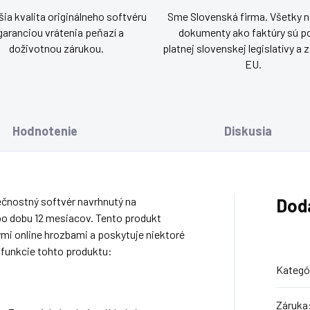
ia kvalita originálneho softvéru
Sme Slovenská firma. Všetky n
garanciou vrátenia peňazí a
dokumenty ako faktúry sú p
doživotnou zárukou.
platnej slovenskej legislatívy a
EU.
Hodnotenie
Diskusia
ečnostný softvér navrhnutý na
Dod
po dobu 12 mesiacov. Tento produkt
mi online hrozbami a poskytuje niektoré
a funkcie tohto produktu:
Kategó
Záruka