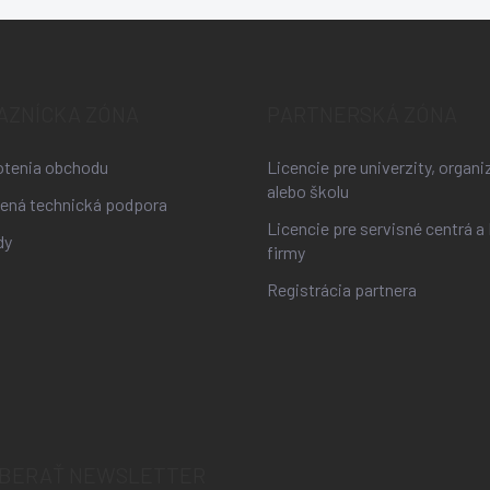
AZNÍCKA ZÓNA
PARTNERSKÁ ZÓNA
tenia obchodu
Licencie pre univerzity, organi
alebo školu
lená technická podpora
Licencie pre servisné centrá a 
dy
firmy
Registrácia partnera
BERAŤ NEWSLETTER