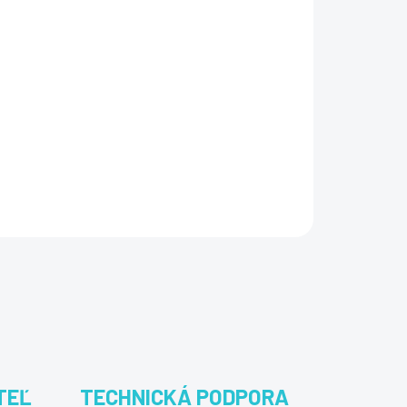
Pridať do košíka
iacov: Poskytuje základnú ochranu pred vírusmi,
jeden rok, vrátane firewallu a ochrany Wi-Fi.
TEĽ
TECHNICKÁ PODPORA