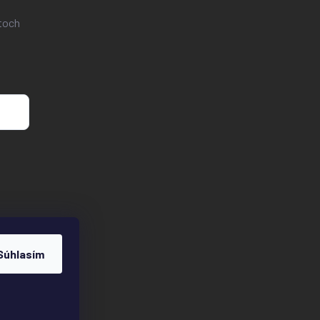
toch
Súhlasím