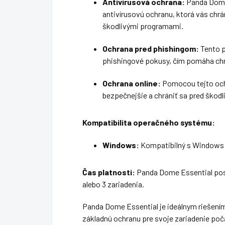
Antivírusová ochrana:
Panda Dome
antivírusovú ochranu, ktorá vás chrá
škodlivými programami.
Ochrana pred phishingom:
Tento p
phishingové pokusy, čím pomáha chr
Ochrana online:
Pomocou tejto och
bezpečnejšie a chrániť sa pred škod
Kompatibilita operačného systému:
Windows:
Kompatibilný s Windows 11,
Čas platnosti:
Panda Dome Essential pos
alebo 3 zariadenia.
Panda Dome Essential je ideálnym riešením 
základnú ochranu pre svoje zariadenie poč