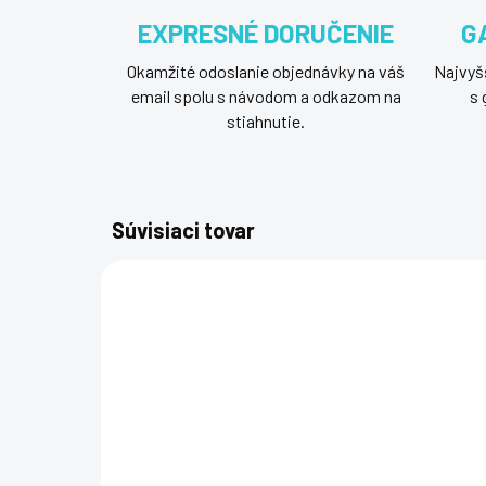
EXPRESNÉ DORUČENIE
G
Okamžité odoslanie objednávky na váš
Najvyšš
email spolu s návodom a odkazom na
s 
stiahnutie.
Súvisiaci tovar
NOVÝ SOFTVÉR
NOVÝ S
NOR-360D25GB31