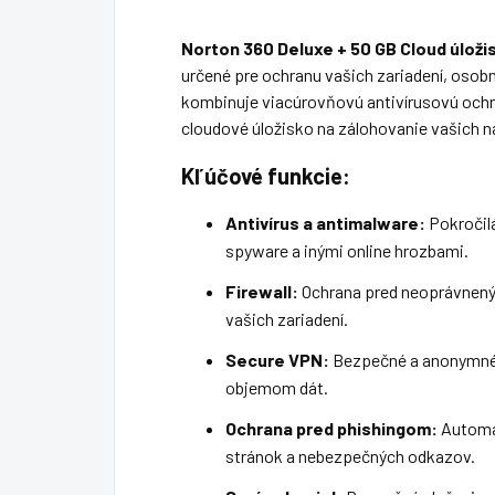
Norton 360 Deluxe + 50 GB Cloud úloži
určené pre ochranu vašich zariadení, osobný
kombinuje viacúrovňovú antivírusovú och
cloudové úložisko na zálohovanie vašich na
Kľúčové funkcie:
Antivírus a antimalware:
Pokročil
spyware a inými online hrozbami.
Firewall:
Ochrana pred neoprávnený
vašich zariadení.
Secure VPN:
Bezpečné a anonymné 
objemom dát.
Ochrana pred phishingom:
Automa
stránok a nebezpečných odkazov.