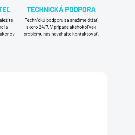
TEĽ
TECHNICKÁ PODPORA
áležité
Technickú podporu sa snažíme držať
odľa
skoro 24/7. V prípade akéhokoľvek
 zákonov
problému nás neváhajte kontaktovať.
B101