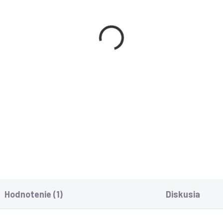
SKLADOM
SKL
rton 360 Standard + 10
Norton 360 Premium +
Cloud úložisko - 1
GB Cloud úložisko 10
iadenie 12 mes.
Zariadení 12 mes.
8,30
€35,30
,88 bez DPH
€28,70 bez DPH
−
+
−
Do košíka
Do košíka
Hodnotenie (1)
Diskusia