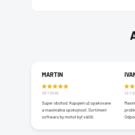
MARTIN
IVA
28.7.2026
22.7.
Super obchod. Kupujem už opakovane
Maxim
a maximálna spokojnosť. Sortiment
probl
softwaru by mohol byť väčší.
Odpo