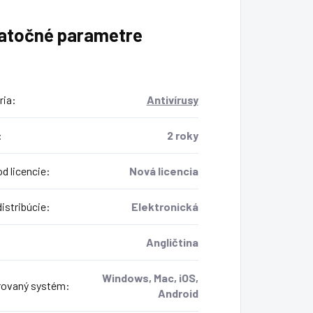
atočné parametre
ria
:
Antivírusy
:
2 roky
d licencie
:
Nová licencia
istribúcie
:
Elektronická
Angličtina
Windows, Mac, iOS,
ovaný systém
:
Android