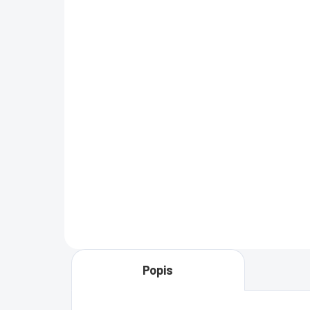
SKLADOM
Norton 360 Deluxe + 25
No
GB Cloud úložisko - 3
GB 
Zariadenia 12 mes.
Zar
€23,90
€1
€19,43 bez DPH
€14
−
+
Do košíka
Popis