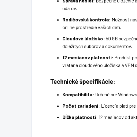
Správa hesiel:
Bezpečné uloženie a
údajov.
Rodičovská kontrola:
Možnosť nas
online prostredie vašich detí.
Cloudové úložisko:
50 GB bezpečné
dôležitých súborov a dokumentov.
12 mesiacov platnosti:
Produkt pos
vrátane cloudového úložiska a VPN s
Technické špecifikácie:
Kompatibilita
: Určené pre Windows 
Počet zariadení
: Licencia platí pre
Dĺžka platnosti
: 12 mesiacov od akt