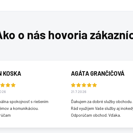
N KOSKA
AGÁTA GRANČIČOVÁ
2026
21.7.2026
álna spokojnosť s riešením
Ďakujem za dobré služby obchodu.
émov a komunikáciou.
Rád využijem Vaše služby aj inokedy
rúčam
Odporúčam obchod. Vďaka.