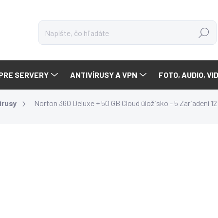
Hľadať
PRE SERVERY
ANTIVÍRUSY A VPN
FOTO, AUDIO, VI
írusy
Norton 360 Deluxe + 50 GB Cloud úložisko - 5 Zariadení 1
a
ZNAČKA:
NORTON
€29,90
/ ks
€24,31 bez DPH
Jednotková
SKLADOM
cena: