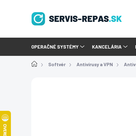
Prejsť
na
obsah
OPERAČNÉ SYSTÉMY
KANCELÁRIA
Domov
Softvér
Antivírusy a VPN
Antiv
Podrobnosti hodnoteni
1 hodnotenie
NOVÝ SOFTVÉR