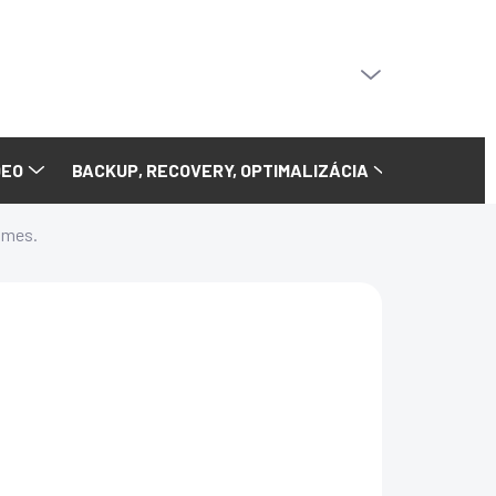
PRÁZDNY KOŠÍK
NÁKUPNÝ
KOŠÍK
DEO
BACKUP, RECOVERY, OPTIMALIZÁCIA
2 mes.