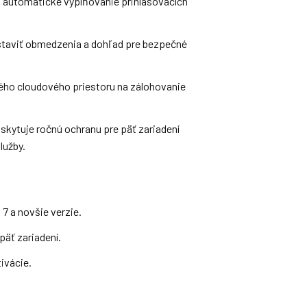
 automatické vyplňovanie prihlasovacích
taviť obmedzenia a dohľad pre bezpečné
ho cloudového priestoru na zálohovanie
kytuje ročnú ochranu pre päť zariadení
lužby.
7 a novšie verzie.
 päť zariadení.
ivácie.