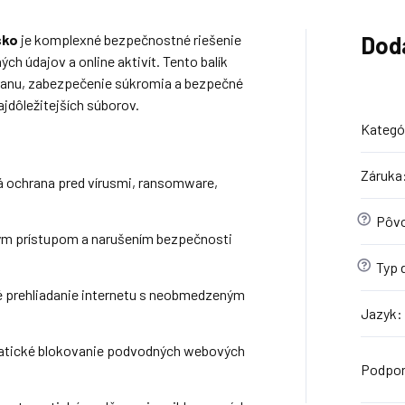
sko
je komplexné bezpečnostné riešenie
Dod
ch údajov a online aktivít. Tento balík
ranu, zabezpečenie súkromia a bezpečné
jdôležitejších súborov.
Kategó
Záruka
á ochrana pred vírusmi, ransomware,
?
Pôvo
m prístupom a narušením bezpečnosti
?
Typ d
prehliadanie internetu s neobmedzeným
Jazyk
:
tické blokovanie podvodných webových
Podpor