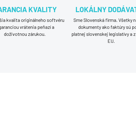
ARANCIA KVALITY
LOKÁLNY DODÁVA
ia kvalita originálneho softvéru
Sme Slovenská firma. Všetky n
garanciou vrátenia peňazí a
dokumenty ako faktúry sú p
doživotnou zárukou.
platnej slovenskej legislatívy a
EU.
OFTVÉR
NOVÝ SOFTVÉR
NOR-360S10GB11
NOR-360P75G