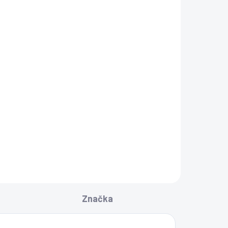
ADOM
 75
+
Značka