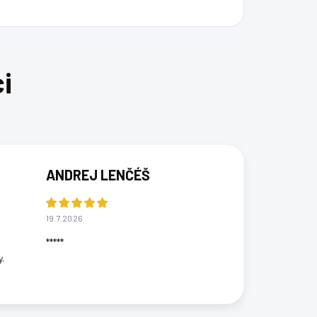
ANDREJ LENČÉŠ
19.7.2026
*****
.