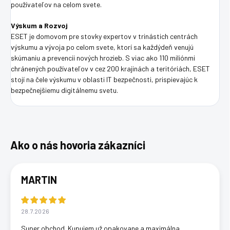
používateľov na celom svete.
Výskum a Rozvoj
ESET je domovom pre stovky expertov v trinástich centrách
výskumu a vývoja po celom svete, ktorí sa každý
deň venujú
skúmaniu a prevencii nových hrozieb. S viac ako 110 miliónmi
chránených používateľov v cez 200 krajinách a teritóriách, ESET
stojí na čele výskumu v oblasti IT bezpečnosti, prispievajúc k
bezpečnejšiemu digitálnemu svetu.
MARTIN
28.7.2026
Super obchod. Kupujem už opakovane a maximálna