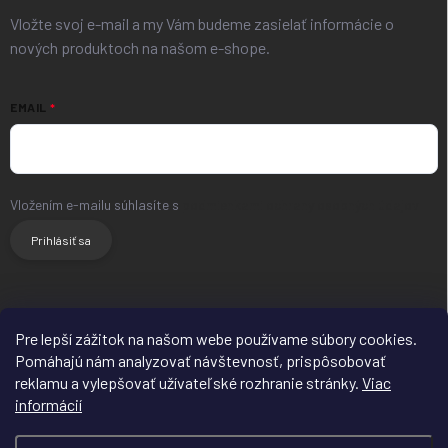
Vložte svoj e-mail a my Vám budeme zasielať informácie o
nových produktoch na našom e-shope.
EMAIL
Vložením e-mailu súhlasíte s
podmienkami ochrany osobných údajov
Prihlásiť sa
HLAVNÝ WEB
FACEBOOK
INSTAGRAM
Pre lepší zážitok na našom webe používame súbory cookies.
Pomáhajú nám analyzovať návštevnosť, prispôsobovať
reklamu a vylepšovať užívateľské rozhranie stránky.
Viac
informácií