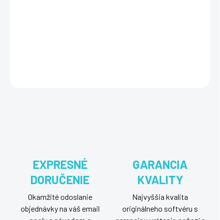
ESET LiveGuard Advanced pre 5 zariadení poskytuje pokročilú
ochranu pred kybernetickými hrozbami, vrátane analýzy a detekcie
škodlivého softvéru v reálnom čase, zabezpečuje maximálnu
bezpečnosť vašich zariadení.
DETAILNÉ INFORMÁCIE
OPÝTAŤ SA
STRÁŽIŤ
EXPRESNÉ
GARANCIA
DORUČENIE
KVALITY
Okamžité odoslanie
Najvyššia kvalita
objednávky na váš email
originálneho softvéru s