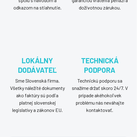
spolu s návodom a
garanciou vrátenia peňazí a
odkazom na stiahnutie.
doživotnou zárukou.
LOKÁLNY
TECHNICKÁ
DODÁVATEĽ
PODPORA
Sme Slovenská firma.
Technickú podporu sa
Všetky náležité dokumenty
snažíme držať skoro 24/7. V
ako faktúry sú podľa
prípade akéhokoľvek
platnej slovenskej
problému nás neváhajte
legislatívy a zákonov EU.
kontaktovať.