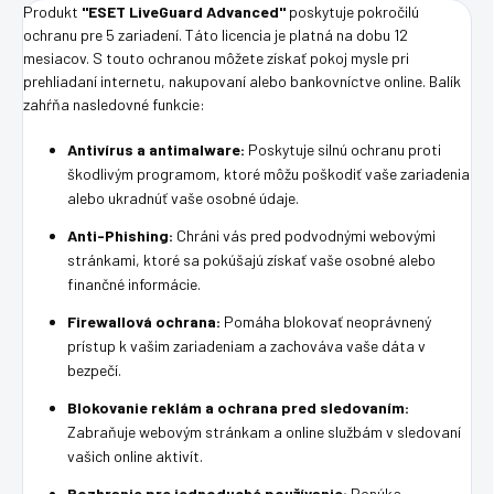
Produkt
"ESET LiveGuard Advanced"
poskytuje pokročilú
ochranu pre 5 zariadení. Táto licencia je platná na dobu 12
mesiacov. S touto ochranou môžete získať pokoj mysle pri
prehliadaní internetu, nakupovaní alebo bankovníctve online. Balík
zahŕňa nasledovné funkcie:
Antivírus a antimalware:
Poskytuje silnú ochranu proti
škodlivým programom, ktoré môžu poškodiť vaše zariadenia
alebo ukradnúť vaše osobné údaje.
Anti-Phishing:
Chráni vás pred podvodnými webovými
stránkami, ktoré sa pokúšajú získať vaše osobné alebo
finančné informácie.
Firewallová ochrana:
Pomáha blokovať neoprávnený
prístup k vašim zariadeniam a zachováva vaše dáta v
bezpečí.
Blokovanie reklám a ochrana pred sledovaním:
Zabraňuje webovým stránkam a online službám v sledovaní
vašich online aktivít.
Rozhranie pre jednoduché používanie:
Ponúka