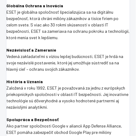
Globálna Ochrana a Inovácia
ESET je globálna spoločnosť špecializujúca sa na digitálnu
bezpečnosť, ktorá chráni milióny zákazníkov a tisíce firiem po
celom svete. S viac ako 30 rokmi skúseností v oblasti IT
bezpečnosti, ESET sa zameriava na ochranu pokroku a technológií,
ktoré menia svet k lepšiemu.
Nezávislosť a Zameranie
Vedená zakladateľmi s víziou lepšej budúcnosti, ESET je hrdá na
svoje nezávislé postavenie, ktoré jej umožňuje sústrediť sa na
hlavný cieľ – ochranu svojich zákazníkov.
História a Uznania
Založená v roku 1992, ESET je považovaná za jednu z európskych
priekopníckych spoločností v oblasti IT bezpečnosti. Jej inovatívne
technológie sú dôveryhodné a vysoko hodnotené partnermi aj
nezávislými analytikmi.
Spolupráca a Bezpečnosť
Ako partner spoločnosti Google v aliancii App Defense Alliance,
ESET pomáha zabezpečiť obchod Google Play pre milióny