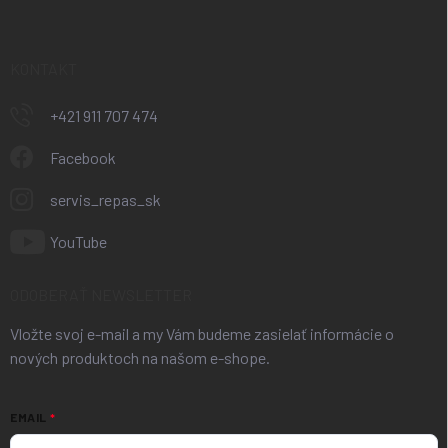
KONTAKT
+421 911 707 474
Facebook
servis_repas_sk
YouTube
ODOBERAŤ NEWSLETTER
Vložte svoj e-mail a my Vám budeme zasielať informácie o
nových produktoch na našom e-shope.
EMAIL