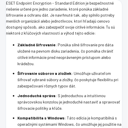
ESET Endpoint Encryption - Standard Edition je bezpečnostné
riešenie určené pre jedno zariadenie, ktoré ponúka základné
šifrovanie a ochranu dát. Je navrhnuté tak, aby splnilo potreby
menších organizácií alebo jednotlivcov, ktorí hľadajú cenovo
dostupný spôsob, ako zabezpečiť svoje citlivé informácie. Tu sú
niektoré z kľúčových vlastností a výhod tejto edície:
Základné šifrovanie
: Ponúka silné šifrovanie pre dáta
uložené na pevnom disku zariadenia, čo pomáha chrániť
citlivé informácie pred neoprávneným prístupom alebo
krádežou.
Šifrovanie súborov a zložiek
: Umožňuje užívateľom
šifrovať vybrané súbory a zložky, čo poskytuje flexibilitu pri
zabezpečovaní rôznych typov dát.
Jednoduchá správa
: S jednoduchou a intuitívnou
správcovskou konzolou je jednoduché nastaviť a spravovať
šifrovacie politiky a kľúče.
Kompatibilita s Windows
: Táto edícia je kompatibilná s
operačnými systémami Windows, čo umožňuje jej použitie na