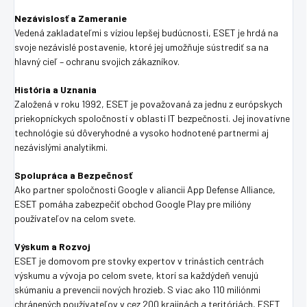
Nezávislosť a Zameranie
Vedená zakladateľmi s víziou lepšej budúcnosti, ESET je hrdá na
svoje nezávislé postavenie, ktoré jej umožňuje sústrediť sa na
hlavný cieľ – ochranu svojich zákazníkov.
História a Uznania
Založená v roku 1992, ESET je považovaná za jednu z európskych
priekopníckych spoločností v oblasti IT bezpečnosti. Jej inovatívne
technológie sú dôveryhodné a vysoko hodnotené partnermi aj
nezávislými analytikmi.
Spolupráca a Bezpečnosť
Ako partner spoločnosti Google v aliancii App Defense Alliance,
ESET pomáha zabezpečiť obchod Google Play pre milióny
používateľov na celom svete.
Výskum a Rozvoj
ESET je domovom pre stovky expertov v trinástich centrách
výskumu a vývoja po celom svete, ktorí sa každý
deň venujú
skúmaniu a prevencii nových hrozieb. S viac ako 110 miliónmi
chránených používateľov v cez 200 krajinách a teritóriách, ESET