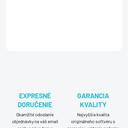
ESET Endpoint Encryption - Standard Edition pre 1 zariadenie
poskytuje komplexné šifrovanie dát, vrátane súborov a diskov.
Zabezpečuje citlivé informácie a chráni pred neoprávneným
prístupom.
DETAILNÉ INFORMÁCIE
OPÝTAŤ SA
STRÁŽIŤ
EXPRESNÉ
GARANCIA
DORUČENIE
KVALITY
Okamžité odoslanie
Najvyššia kvalita
objednávky na váš email
originálneho softvéru s