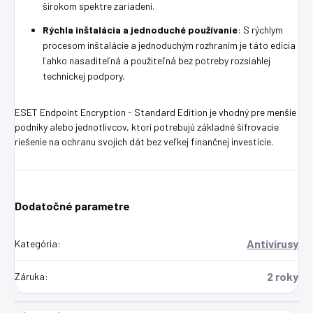
širokom spektre zariadení.
Rýchla inštalácia a jednoduché používanie
: S rýchlym
procesom inštalácie a jednoduchým rozhraním je táto edícia
ľahko nasaditeľná a použiteľná bez potreby rozsiahlej
technickej podpory.
ESET Endpoint Encryption - Standard Edition je vhodný pre menšie
podniky alebo jednotlivcov, ktorí potrebujú základné šifrovacie
riešenie na ochranu svojich dát bez veľkej finančnej investície.
Dodatočné parametre
Antivírusy
Kategória
:
2 roky
Záruka
: