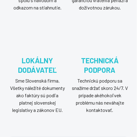
spolu s návodom a
garanciou vrátenia peňazí a
odkazom na stiahnutie.
doživotnou zárukou.
LOKÁLNY
TECHNICKÁ
DODÁVATEĽ
PODPORA
Sme Slovenská firma.
Technickú podporu sa
Všetky náležité dokumenty
snažíme držať skoro 24/7. V
ako faktúry sú podľa
prípade akéhokoľvek
platnej slovenskej
problému nás neváhajte
legislatívy a zákonov EU.
kontaktovať.