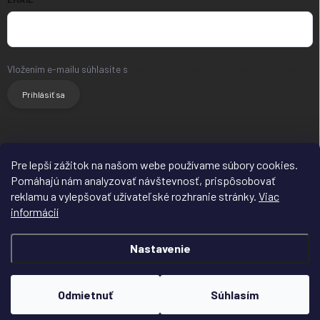
Vložením e-mailu súhlasíte s
podmienkami ochrany osobných údajov
Prihlásiť sa
HLAVNÝ WEB
FACEBOOK
INSTAGRAM
Pre lepší zážitok na našom webe používame súbory cookies.
Pomáhajú nám analyzovať návštevnosť, prispôsobovať
reklamu a vylepšovať užívateľské rozhranie stránky.
Viac
informácií
Nastavenie
Copyright 2026
SERVIS-REPAS.SK
. Všetky práva vyhradené.
Upraviť
nastavenie cookies
Odmietnuť
Súhlasím
Vytvoril Shoptet