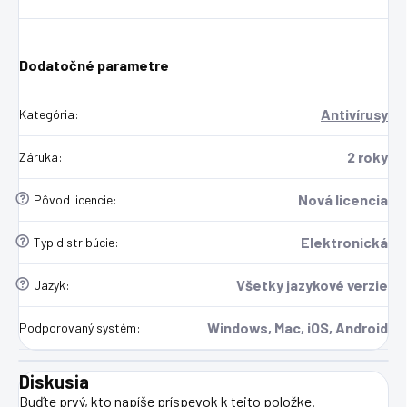
Dodatočné parametre
Antivírusy
Kategória
:
2 roky
Záruka
:
?
Nová licencia
Pôvod licencie
:
?
Elektronická
Typ distribúcie
:
?
Všetky jazykové verzie
Jazyk
:
Windows, Mac, iOS, Android
Podporovaný systém
:
Diskusia
Buďte prvý, kto napíše príspevok k tejto položke.