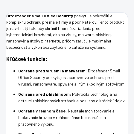
Bitdefender Small Office Security
poskytuje pokročilú a
komplexnú ochranu pre malé firmy a podnikateľov. Tento produkt
je navrhnutý tak, aby chránil firemné zariadenia pred
kybernetickými hrozbami, ako sú vírusy, malware, phishing,
ransomvér a útoky z internetu, pričom zaručuje maximálnu
bezpečnosť a výkon bez zbytočného zaťaženia systému.
Kľúčové funkcie:
Ochrana pred vírusmi a malwarem
: Bitdefender Small
Office Security poskytuje viacúrovňovú ochranu pred
vírusmi, ransomware, spyware a iným škodlivým softvérom.
Ochrana pred phishingom
: Pokročilá technológia na
detekciu phishingových stránok a pokusov o krádež údajov.
Ochrana v reálnom čase
: Neustále monitorovanie a
blokovanie hrozieb v reálnom čase bez narušenia
pracovného výkonu.