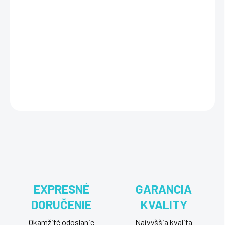
Bitdefender Small Office Security
je bezpečnostné riešenie
určené pre malé firmy, ktoré poskytuje ochranu až pre 5 zariadení
(PC, Mac, Android). Tento balík zahŕňa pokročilé funkcie ako
antivírus, firewall, ochranu pred phishingom, bezpečné online platby
a nástroje na ochranu súkromia, čím zabezpečuje ochranu
firemných zariadení pred kybernetickými hrozbami.
DETAILNÉ INFORMÁCIE
OPÝTAŤ SA
STRÁŽIŤ
EXPRESNÉ
GARANCIA
DORUČENIE
KVALITY
Okamžité odoslanie
Najvyššia kvalita