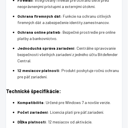
Firewall
: Integrovaný firewall pre ochranu siete pred
neoprávnenými prístupmi a externými útokmi.
Ochrana firemných dát
: Funkcie na ochranu citlivých
firemných dát a zabezpečenie identity zamestnancov.
Ochrana online platieb
: Bezpečné prostredie pre online
platby a bankovníctvo.
Jednoduchá správa zariadení
: Centrálne spravovanie
bezpečnosti všetkých zariadení z jedného účtu Bitdefender
Central.
12 mesiacov platnosti
: Produkt poskytuje ročnú ochranu
pre päť zariadení.
Technické špecifikácie:
Kompatibilita
: Určené pre Windows 7 a novšie verzie.
Počet zariadení
: Licencia platí pre päť zariadení.
Dĺžka platnosti
: 12 mesiacov od aktivácie.