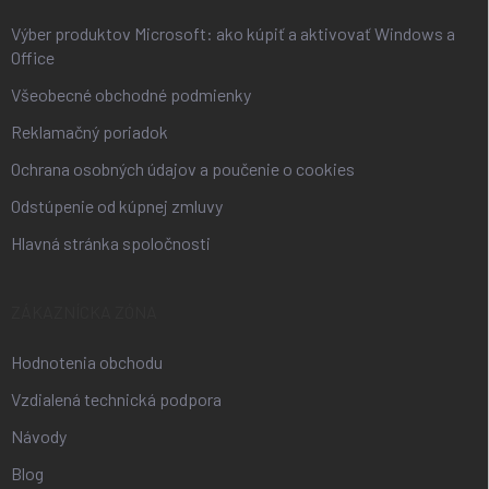
e
Výber produktov Microsoft: ako kúpiť a aktivovať Windows a
Office
Všeobecné obchodné podmienky
Reklamačný poriadok
Ochrana osobných údajov a poučenie o cookies
Odstúpenie od kúpnej zmluvy
Hlavná stránka spoločnosti
ZÁKAZNÍCKA ZÓNA
Hodnotenia obchodu
Vzdialená technická podpora
Návody
Blog