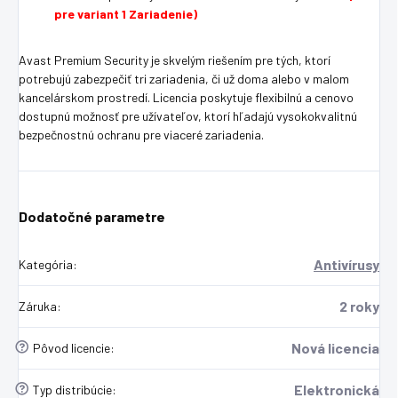
pre variant 1 Zariadenie)
Avast Premium Security je skvelým riešením pre tých, ktorí
potrebujú zabezpečiť tri zariadenia, či už doma alebo v malom
kancelárskom prostredí. Licencia poskytuje flexibilnú a cenovo
dostupnú možnosť pre užívateľov, ktorí hľadajú vysokokvalitnú
bezpečnostnú ochranu pre viaceré zariadenia.
Dodatočné parametre
Antivírusy
Kategória
:
2 roky
Záruka
:
?
Nová licencia
Pôvod licencie
:
?
Elektronická
Typ distribúcie
: