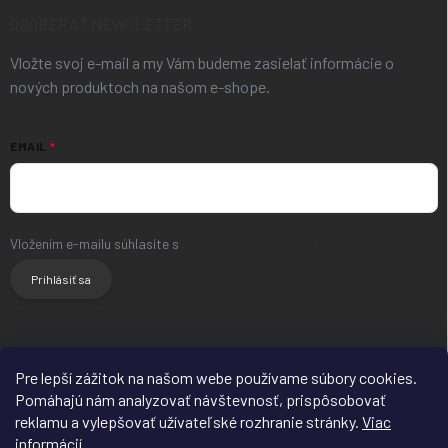
ODOBERAŤ NEWSLETTER
Vložte svoj e-mail a my Vám budeme zasielať informácie o
nových produktoch na našom e-shope.
EMAIL
Vložením e-mailu súhlasíte s
podmienkami ochrany osobných údajov
Prihlásiť sa
HLAVNÝ WEB
FACEBOOK
INSTAGRAM
Pre lepší zážitok na našom webe používame súbory cookies.
Pomáhajú nám analyzovať návštevnosť, prispôsobovať
reklamu a vylepšovať užívateľské rozhranie stránky.
Viac
informácií