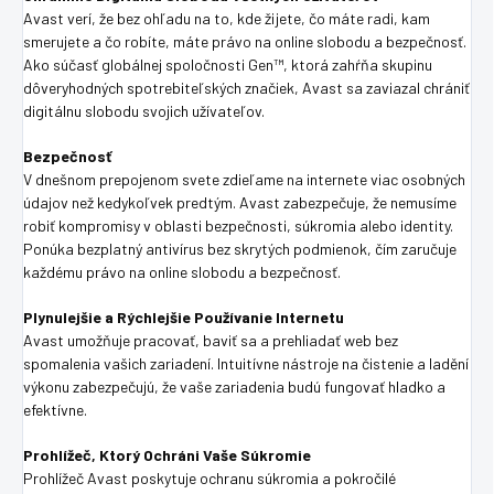
Avast verí, že bez ohľadu na to, kde žijete, čo máte radi, kam
smerujete a čo robíte, máte právo na online slobodu a bezpečnosť.
Ako súčasť globálnej spoločnosti Gen™, ktorá zahŕňa skupinu
dôveryhodných spotrebiteľských značiek, Avast sa zaviazal chrániť
digitálnu slobodu svojich užívateľov.
Bezpečnosť
V dnešnom prepojenom svete zdieľame na internete viac osobných
údajov než kedykoľvek predtým. Avast zabezpečuje, že nemusíme
robiť kompromisy v oblasti bezpečnosti, súkromia alebo identity.
Ponúka bezplatný antivírus bez skrytých podmienok, čím zaručuje
každému právo na online slobodu a bezpečnosť.
Plynulejšie a Rýchlejšie Používanie Internetu
Avast umožňuje pracovať, baviť sa a prehliadať web bez
spomalenia vašich zariadení. Intuitívne nástroje na čistenie a ladění
výkonu zabezpečujú, že vaše zariadenia budú fungovať hladko a
efektívne.
Prohlížeč, Ktorý Ochráni Vaše Súkromie
Prohlížeč Avast poskytuje ochranu súkromia a pokročilé