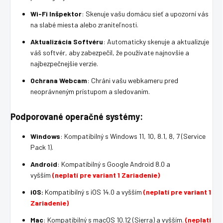
Wi-Fi Inšpektor
: Skenuje vašu domácu sieť a upozorní vás
na slabé miesta alebo zraniteľnosti.
Aktualizácia Softvéru
: Automaticky skenuje a aktualizuje
váš softvér, aby zabezpečil, že používate najnovšie a
najbezpečnejšie verzie.
Ochrana Webcam
: Chráni vašu webkameru pred
neoprávneným prístupom a sledovaním.
Podporované operačné systémy:
Windows
: Kompatibilný s Windows 11, 10, 8.1, 8, 7 (Service
Pack 1).
Android
: Kompatibilný s Google Android 8.0 a
vyšším
(neplatí pre variant 1 Zariadenie)
iOS:
Kompatibilný s iOS 14.0 a vyšším
(neplatí pre variant 1
Zariadenie)
Mac
: Kompatibilný s macOS 10.12 (Sierra) a vyšším.
(neplatí