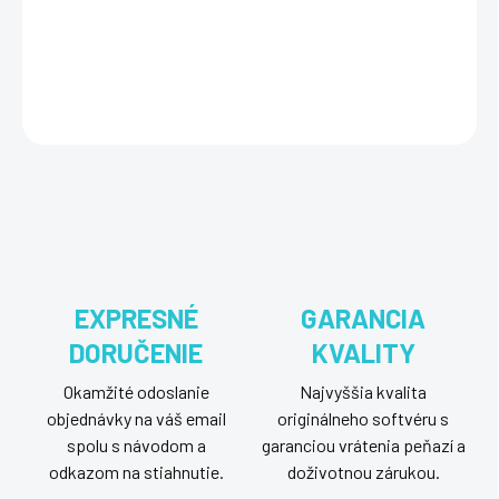
ochranu pred vírusmi, malvérom a online hrozbami na dva roky,
vrátane ochrany súkromia a zabezpečenia transakcií.
DETAILNÉ INFORMÁCIE
OPÝTAŤ SA
STRÁŽIŤ
EXPRESNÉ
GARANCIA
DORUČENIE
KVALITY
Okamžité odoslanie
Najvyššia kvalita
objednávky na váš email
originálneho softvéru s
spolu s návodom a
garanciou vrátenia peňazí a
odkazom na stiahnutie.
doživotnou zárukou.