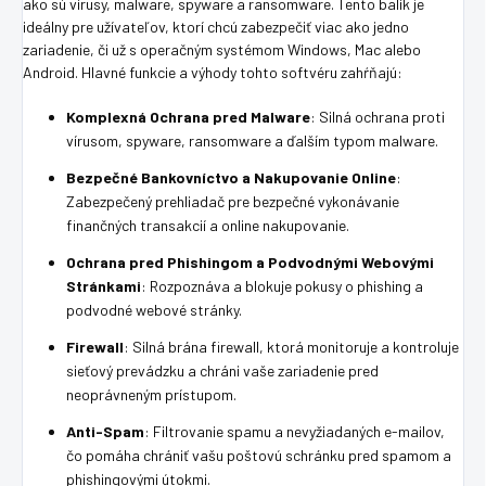
ako sú vírusy, malware, spyware a ransomware. Tento balík je
ideálny pre užívateľov, ktorí chcú zabezpečiť viac ako jedno
zariadenie, či už s operačným systémom Windows, Mac alebo
Android. Hlavné funkcie a výhody tohto softvéru zahŕňajú:
Komplexná Ochrana pred Malware
: Silná ochrana proti
vírusom, spyware, ransomware a ďalším typom malware.
Bezpečné Bankovníctvo a Nakupovanie Online
:
Zabezpečený prehliadač pre bezpečné vykonávanie
finančných transakcií a online nakupovanie.
Ochrana pred Phishingom a Podvodnými Webovými
Stránkami
: Rozpoznáva a blokuje pokusy o phishing a
podvodné webové stránky.
Firewall
: Silná brána firewall, ktorá monitoruje a kontroluje
sieťový prevádzku a chráni vaše zariadenie pred
neoprávneným prístupom.
Anti-Spam
: Filtrovanie spamu a nevyžiadaných e-mailov,
čo pomáha chrániť vašu poštovú schránku pred spamom a
phishingovými útokmi.