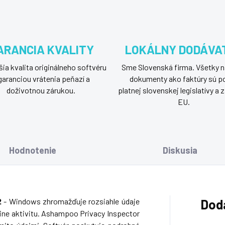
ARANCIA KVALITY
LOKÁLNY DODÁVA
ia kvalita originálneho softvéru
Sme Slovenská firma. Všetky n
garanciou vrátenia peňazí a
dokumenty ako faktúry sú p
doživotnou zárukou.
platnej slovenskej legislatívy a
EU.
Hodnotenie
Diskusia
2
- Windows zhromažďuje rozsiahle údaje
Dod
nline aktivitu. Ashampoo Privacy Inspector