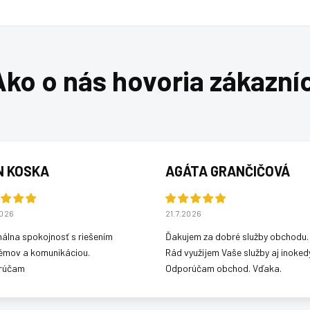
N KOSKA
AGÁTA GRANČIČOVÁ
2026
21.7.2026
álna spokojnosť s riešením
Ďakujem za dobré služby obchodu.
émov a komunikáciou.
Rád využijem Vaše služby aj inokedy
rúčam
Odporúčam obchod. Vďaka.