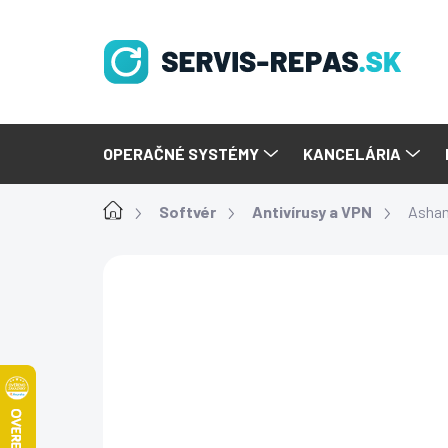
Prejsť
na
obsah
OPERAČNÉ SYSTÉMY
KANCELÁRIA
Domov
Softvér
Antivírusy a VPN
Asham
Podrobnosti hodnot
Neohodnotené
NOVÝ SOFTVÉR