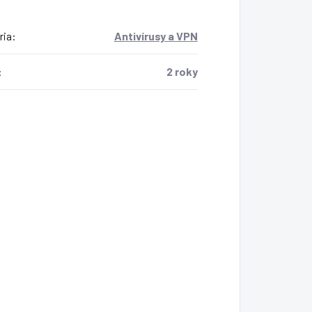
ria
:
Antivírusy a VPN
:
2 roky