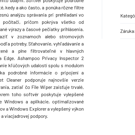
mito údajmi. Softvér poskytuje podrobné
té, kedy a ako často, a ponúka rôzne filtre
snú analýzu správania pri prehliadaní vo
Kategó
a počítači, pričom pokrýva všetko od
ané výrazy a časové pečiatky prihlásenia.
Záruka
braziť v zoznamoch alebo stromových
podľa potreby. Sťahovanie, vyhľadávanie a
zené a plne filtrovateľné v hlavných
 a Edge. Ashampoo Privacy Inspector 2
vanie kľúčových udalostí spolu s modulom
ka podrobné informácie o pripojení a
net Cleaner podporuje najnovšie verzie
nia, zatiaľ čo File Wiper zaisťuje trvalé,
Okrem toho softvér poskytuje vylepšené
e Windows a aplikácie, optimalizované
čov a Windows Explorer a vylepšený výkon
a viacjadrovej podpory.