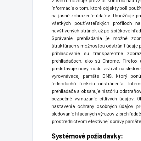
2 vám umožňuje prevziať kontrolu nad tý
informácie o tom, ktoré objekty boli použi
na jasné zobrazenie údajov. Umožňuje pre
všetkých používateľských profiloch n
navštívených stránok až po špičkové hľad
Správanie prehliadania je možné zo
štruktúrach s možnosťou odstrániť údaje 
prihlasovanie sú transparentne zobra
prehliadačoch, ako sú Chrome, Firefox
predstavuje nový modul aktivít na sledo
vyrovnávacej pamäte DNS, ktorý ponú
jednoduchú funkciu odstránenia. Inter
prehliadača a obsahuje históriu odstraňova
bezpečné vymazanie citlivých údajov. 
nastavenia ochrany osobných údajov pr
sledovanie hľadaných výrazov z prehliada
prostredníctvom efektívnej správy pamäte 
Systémové požiadavky: