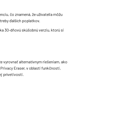
nciu, čo znamená, že užívatelia môžu
treby ďalších poplatkov.
a 30-dňovú skúšobnú verziu, ktorú si
 vyrovnať alternatívnym riešeniam, ako
rivacy Eraser, v oblasti funkčnosti,
 prívetivosti.