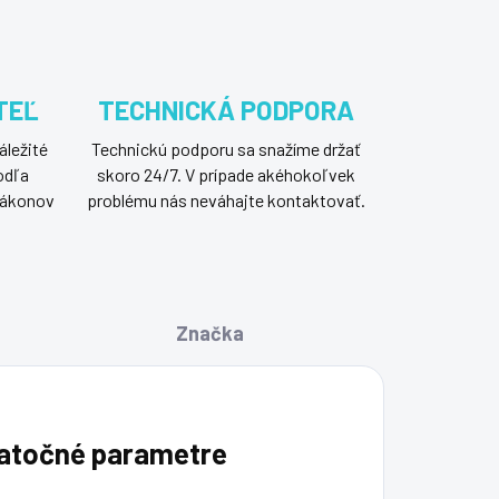
TEĽ
TECHNICKÁ PODPORA
áležité
Technickú podporu sa snažíme držať
odľa
skoro 24/7. V prípade akéhokoľvek
 zákonov
problému nás neváhajte kontaktovať.
Značka
atočné parametre