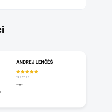
ANDREJ LENČÉŠ
19.7.2026
*****
.