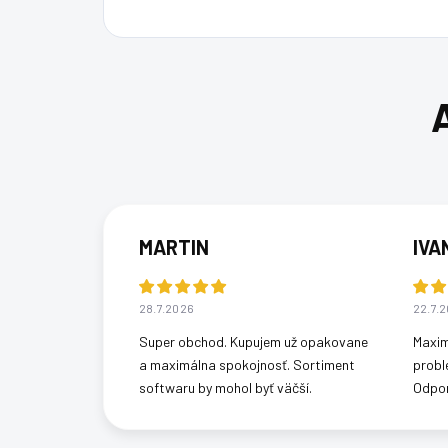
MARTIN
IVA
28.7.2026
22.7.
Super obchod. Kupujem už opakovane
Maxim
a maximálna spokojnosť. Sortiment
probl
softwaru by mohol byť väčší.
Odpo