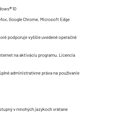
dows® 10
efox, Google Chrome, Microsoft Edge
ktoré podporuje vyššie uvedené operačné
internet na aktiváciu programu. Licencia
úplné administratívne práva na používanie
stupný v mnohých jazykoch vrátane