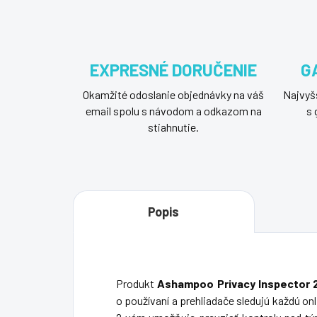
EXPRESNÉ DORUČENIE
G
Okamžité odoslanie objednávky na váš
Najvyšš
email spolu s návodom a odkazom na
s 
stiahnutie.
Popis
Produkt
Ashampoo Privacy Inspector
o používaní a prehliadače sledujú každú o